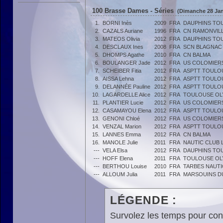
100 Brasse Dames - Séries
(Dimanche 28 Jan
1.
BORNI Inès
2009
FRA
DAUPHINS TO
2.
CAZALS Auriane
1996
FRA
CN RAMONVIL
3.
MATEOS Olivia
2012
FRA
DAUPHINS TO
4.
DESCLAUX Ines
2008
FRA
SCN BLAGNAC
5.
DHOMPS Agathe
2010
FRA
CN BALMA
6.
BOULANGER Jade
2012
FRA
US COLOMIERS
7.
SCHEIBER Fitia
2012
FRA
ASPTT TOULO
8.
AISSA Lehna
2012
FRA
ASPTT TOULO
9.
DELANNÉE Pauline
2012
FRA
ASPTT TOULO
10.
LAGARDELLE Alice
2012
FRA
TOULOUSE OL
11.
PLANTIER Lucie
2012
FRA
US COLOMIERS
12.
CASAMAYOU Elena
2012
FRA
ASPTT TOULO
13.
GENONI Chloé
2012
FRA
US COLOMIERS
14.
VENZAL Marion
2012
FRA
ASPTT TOULO
15.
LANNES Emma
2012
FRA
CN BALMA
16.
MANOLE Julie
2011
FRA
NAUTIC CLUB 
---
VELA Elsa
2012
FRA
DAUPHINS TO
---
HOFF Elena
2011
FRA
TOULOUSE OL
---
BERTHOU Louise
2010
FRA
TARBES NAUTI
---
ALLOUM Julia
2011
FRA
MARSOUINS D
LÉGENDE :
Survolez les temps pour cons