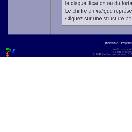
la disqualification ou du forfa
Le chiffre en
italique
représen
Cliquez sur une structure pou
Bienvenue
|
Progra
liveffn.com est
Ce site exploite
© 2011 liveffn.com version : 2.