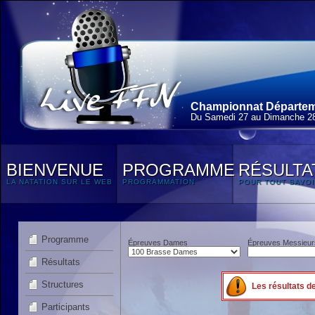
Championnat Départeme
Du Samedi 27 au Dimanche 28
BIENVENUE
PROGRAMME
RÉSULTA
LA NATATION SUR LE WEB
PROGRAMMATION
POUR TOUT SAVOI
Programme
Épreuves Dames
Épreuves Messieur
Résultats
Structures
Les résultats d
Participants