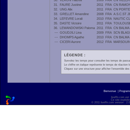
30.
VERON Haizea
2009
FRA
CN VILLE
31.
FAURE Justine
2011
FRA
CN RAMON
32.
UNG Alix
2011
FRA
CN PORT
33.
GRELLET Amandine
2008
FRA
A.S.C.ST 
34.
LEFEVRE Lorali
2010
FRA
NAUTIC CL
35.
DASTE Victoire
2011
FRA
TOULOUSE
36.
LEWANDOWSKI Paloma
2011
FRA
CN BALMA
---
GOUDJILI Lina
2009
FRA
SCN BLAG
---
DHOMPS Agathe
2010
FRA
CN BALMA
---
CICERI Aurore
2012
FRA
MARSOUI
LÉGENDE :
Survolez les temps pour consulter les temps de passage 
Le chiffre en
italique
représente le temps de réaction l
Cliquez sur une structure pour afficher l'ensemble des 
Bienvenue
|
Progra
liveffn.com est
Ce site exploite
© 2011 liveffn.com version : 2.