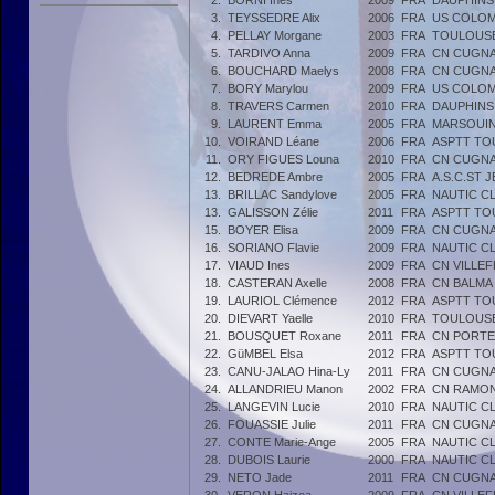
2.
BORNI Inès
2009
FRA
DAUPHINS
3.
TEYSSEDRE Alix
2006
FRA
US COLOM
4.
PELLAY Morgane
2003
FRA
TOULOUSE
5.
TARDIVO Anna
2009
FRA
CN CUGN
6.
BOUCHARD Maelys
2008
FRA
CN CUGN
7.
BORY Marylou
2009
FRA
US COLOM
8.
TRAVERS Carmen
2010
FRA
DAUPHINS
9.
LAURENT Emma
2005
FRA
MARSOUI
10.
VOIRAND Léane
2006
FRA
ASPTT TO
11.
ORY FIGUES Louna
2010
FRA
CN CUGN
12.
BEDREDE Ambre
2005
FRA
A.S.C.ST 
13.
BRILLAC Sandylove
2005
FRA
NAUTIC CL
13.
GALISSON Zélie
2011
FRA
ASPTT TO
15.
BOYER Elisa
2009
FRA
CN CUGN
16.
SORIANO Flavie
2009
FRA
NAUTIC CL
17.
VIAUD Ines
2009
FRA
CN VILLE
18.
CASTERAN Axelle
2008
FRA
CN BALMA
19.
LAURIOL Clémence
2012
FRA
ASPTT TO
20.
DIEVART Yaelle
2010
FRA
TOULOUSE
21.
BOUSQUET Roxane
2011
FRA
CN PORT
22.
GüMBEL Elsa
2012
FRA
ASPTT TO
23.
CANU-JALAO Hina-Ly
2011
FRA
CN CUGN
24.
ALLANDRIEU Manon
2002
FRA
CN RAMON
25.
LANGEVIN Lucie
2010
FRA
NAUTIC CL
26.
FOUASSIE Julie
2011
FRA
CN CUGN
27.
CONTE Marie-Ange
2005
FRA
NAUTIC CL
28.
DUBOIS Laurie
2000
FRA
NAUTIC CL
29.
NETO Jade
2011
FRA
CN CUGN