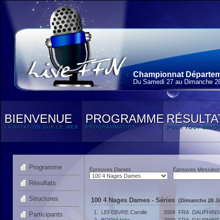
Championnat Départeme
Du Samedi 27 au Dimanche 28
BIENVENUE
PROGRAMME
RÉSULTA
LA NATATION SUR LE WEB
PROGRAMMATION
POUR TOUT SAVOI
Programme
Épreuves Dames
Épreuves Messieur
Résultats
Structures
100 4 Nages Dames - Séries
(Dimanche 28 Ja
1.
LEFEBVRE Camille
2009
FRA
DAUPHINS
Participants