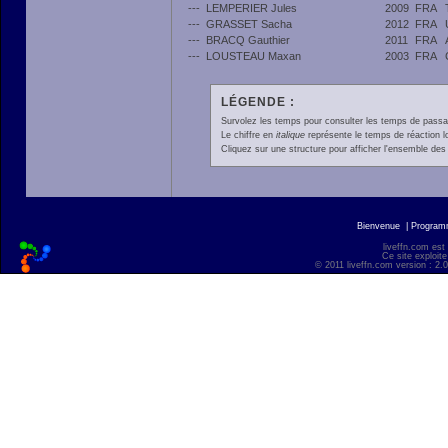
---
LEMPERIER Jules
2009
FRA
---
GRASSET Sacha
2012
FRA
---
BRACQ Gauthier
2011
FRA
---
LOUSTEAU Maxan
2003
FRA
LÉGENDE :
Survolez les temps pour consulter les temps de passage 
Le chiffre en
italique
représente le temps de réaction l
Cliquez sur une structure pour afficher l'ensemble des 
Bienvenue
|
Progra
liveffn.com est
Ce site exploite
© 2011 liveffn.com version : 2.