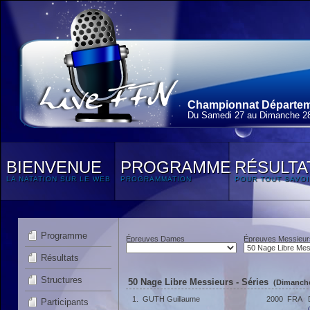
Championnat Départeme
Du Samedi 27 au Dimanche 28
BIENVENUE
PROGRAMME
RÉSULTA
LA NATATION SUR LE WEB
PROGRAMMATION
POUR TOUT SAVOI
Programme
Épreuves Dames
Épreuves Messieur
Résultats
Structures
50 Nage Libre Messieurs - Séries
(Dimanche
1.
GUTH Guillaume
2000
FRA
Participants