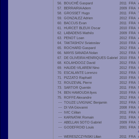
56.
BOUCHÉ Gaspard
2011
FRA
57.
BERRAIRIA Adem
2009
FRA
58.
GROSSET Hugo
2011
FRA
59.
GONZALEZ Adrien
2012
FRA
60.
BACCUS Evan
2011
FRA
61.
HURCET BLEUX Oscar
2010
FRA
62.
LABADENS Mathéo
2009
FRA
63.
PENOT Loan
2012
FRA
64.
TAKTASHOV Sviatoslav
2010
FRA
65.
ROCHARD Gaspard
2012
FRA
66.
MAYIS SANADA Nolan
2012
FRA
67.
DE OLIVEIRA HENRIQUES Gabriel
2010
FRA
68.
KOLAHDOOZ David
2012
FRA
69.
HAUDE-VILAREM Nino
2012
FRA
70.
ESCALANTE Lorenzo
2012
FRA
71.
PIZZATO Raphaël
2010
FRA
72.
ROUZEVAL Pierre
2012
FRA
73.
SARTOR Quentin
2011
FRA
74.
BEN HAMOUDA Ilyes
2010
FRA
75.
ROFFE Alexandre
2012
FRA
---
TOUZE LIVIGNAC Benjamin
2012
FRA
---
DI VIA Giovanni
2008
FRA
---
IVIC Célian
2011
FRA
---
KARNATAK Romain
2011
FRA
---
ABELLAN SOTO Gabriel
2009
FRA
---
GODEFROID Louis
2001
FRA
---
WERESZCZYNSKI Lilian
2011
FRA