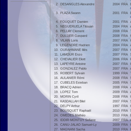
2.
DESANGLES Alexandre
2004
FRA
3.
PLAZA Swann
2001
FRA
4.
FOUQUET Damien
2001
FRA
5.
NEGUERUELA Titouan
2004
FRA
6.
PELLAY Clement
2008
FRA
7.
DULLIER Gaspard
2008
FRA
8.
VILAIN Loris
2007
FRA
9.
LEGENDRE Hadrien
2004
FRA
10.
OURAHMANE Iliès
2007
FRA
11.
LAMOUR Enzo
2007
FRA
12.
CHEVALIER Eliott
2006
FRA
13.
LAPEYRE Antoine
2007
FRA
13.
GONZALEZ Pablo
2007
FRA
15.
ROBERT Sylvain
1999
FRA
16.
AULANIER Rémi
2008
FRA
17.
CUBELES Esteban
2005
FRA
18.
BRACQ Adrien
2008
FRA
19.
LOPEZ Tom
2009
FRA
20.
MORIN Cyril
2008
FRA
21.
KASDALLAH Bilel
2007
FRA
22.
DELPY Arthur
1997
FRA
23.
BOUSQUET Raphaël
2010
FRA
24.
OMEDES Mathéo
2010
FRA
25.
IDDIR-MONTUY Sofiane
2007
FRA
26.
CANU-JALAO Samuel-Ly
2009
FRA
27.
MAGNANI Sacha
2010
FRA