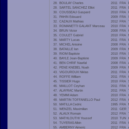
28.
BOULAY Charles
2011
FRA
28.
SARTEL SANCHEZ Elliot
2011
FRA
30.
COUSSEAU Gaspard
2010
FRA
31.
PAHIN Edouard
2009
FRA
32.
CAZAUX Mathias
2012
FRA
33.
ROMANETTI GALANT Marceau
2010
FRA
34.
BRUN Victor
2008
FRA
35.
COULET Gabriel
2010
FRA
36.
MARTY Lucas
2011
FRA
37.
MICHEL Antoine
2008
FRA
38.
BATAILLE Ian
2009
FRA
39.
RIOM Baptiste
2010
FRA
40.
BAYLE Jean-Baptiste
2009
FRA
41.
BEN CHRIF Nawfal
2008
FRA
42.
PENE KNEBEL Noah
2009
FRA
43.
VIGOUROUX Niklas
2011
FRA
44.
ROFFE William
2011
FRA
45.
TISSIER Hugo
2010
FRA
46.
MAILLOT Ceyhan
2011
FRA
47.
ALAYRAC Martin
2011
FRA
48.
YEMMI Adam
2010
FRA
48.
MARTIN TOFFANELLO Paul
2012
FRA
50.
MATILLA Cedric
1995
FRA
51.
WENZEL Maximilian
2011
GER
52.
ALAUX Romain
2012
FRA
53.
MATHLOUTHI Youssef
2010
TUN
54.
TUYERAS Albin
2011
FRA
55.
AMBERNY Aimeric
2012
FRA