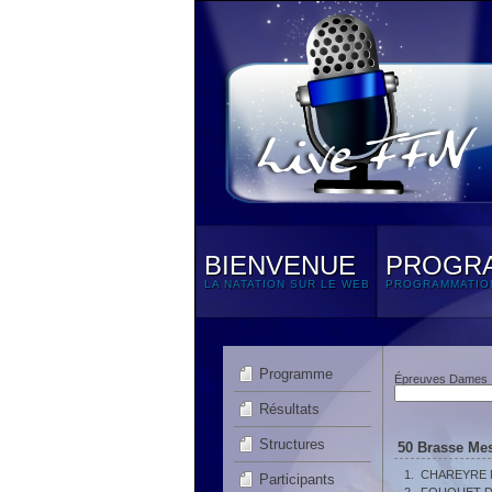
BIENVENUE
PROGR
LA NATATION SUR LE WEB
PROGRAMMATIO
Programme
Épreuves Dames
Résultats
Structures
50 Brasse Mes
1.
CHAREYRE M
Participants