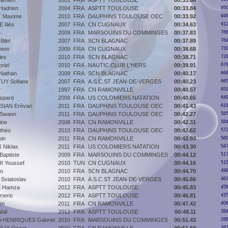
amien
2001
FRA
ASPTT TOULOUSE
00:33.68
adrien
2004
FRA
ASPTT TOULOUSE
00:33.84
950
 Maxime
2010
FRA
DAUPHINS TOULOUSE OEC
00:33.92
946
Iliès
2007
FRA
CN CUGNAUX
00:34.63
912
n
2009
FRA
MARSOUINS DU COMMINGES
00:37.83
766
ilel
2007
FRA
SCN BLAGNAC
00:37.89
764
lhem
2009
FRA
CN CUGNAUX
00:38.68
730
les
2010
FRA
SCN BLAGNAC
00:38.71
729
riel
2010
FRA
NAUTIC CLUB L'HERS
00:39.91
678
Nathan
2009
FRA
SCN BLAGNAC
00:40.17
668
UY Sofiane
2007
FRA
A.S.C.ST JEAN-DE-VERGES
00:40.23
665
r
1997
FRA
CN RAMONVILLE
00:40.57
652
spard
2008
FRA
US COLOMIERS NATATION
00:40.65
649
SIAN Erévan
2011
FRA
DAUPHINS TOULOUSE OEC
00:41.43
618
Swann
2011
FRA
DAUPHINS TOULOUSE OEC
00:42.27
585
ine
2008
FRA
CN RAMONVILLE
00:42.31
584
théo
2010
FRA
DAUPHINS TOULOUSE OEC
00:42.62
572
in
2011
FRA
CN RAMONVILLE
00:42.93
560
Niklas
2011
FRA
US COLOMIERS NATATION
00:43.30
547
Baptiste
2009
FRA
MARSOUINS DU COMMINGES
00:44.12
517
 Youssef
2010
TUN
CN CUGNAUX
00:44.16
515
go
2010
FRA
SCN BLAGNAC
00:44.70
496
viatoslav
2010
FRA
A.S.C.ST JEAN-DE-VERGES
00:45.66
463
 Hamza
2012
FRA
ASPTT TOULOUSE
00:45.83
458
meric
2012
FRA
ASPTT TOULOUSE
00:46.81
425
am
2011
FRA
CN RAMONVILLE
00:47.42
406
ail
2012
FRA
ASPTT TOULOUSE
00:48.11
384
A HENRIQUES Gabriel
2010
FRA
MARSOUINS DU COMMINGES
00:51.43
288
282