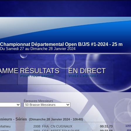
Championnat Départemental Open B/J/S #1-2024 - 25 m
Du Samedi 27 au Dimanche 28 Janvier 2024
AMME
RÉSULTATS
EN DIRECT
N
POUR TOUT SAVOIR
VIVEZ L'ACTION !
Épreuves Messieurs
sieurs - Séries
(Dimanche 28 Janvier 2024 - 10h40)
athieu
2008
FRA
CN CUGNAUX
00:31.73
1055
958