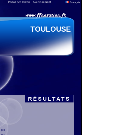
Portail des liveffn
Avertissement
Français
TOULOUSE
RÉSULTATS
 pts
 pts