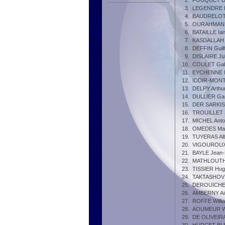
2.
FOUQUET D
3.
LEGENDRE H
4.
BAUDRELOT
5.
OURAHMANE 
6.
BATAILLE Ia
7.
KASDALLAH B
8.
DEFFIN Gui
9.
DISLAIRE Ju
10.
COULET Gab
11.
EYCHENNE 
12.
IDDIR-MONT
13.
DELPY Arthu
14.
DULLIER Ga
15.
DER SARKIS
16.
TROUILLET 
17.
MICHEL Anto
18.
OMEDES Ma
19.
TUYERAS Alb
20.
VIGOUROUX 
21.
BAYLE Jean-
22.
MATHLOUTHI
23.
TISSIER Hu
24.
TAKTASHOV S
25.
DEROUICHE
26.
AMBERNY Ai
27.
ROFFE Willi
28.
AOUMEUR W
29.
DE OLIVEIR