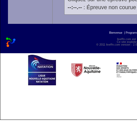
--:--.--
: Épreuve non courue
Bienvenue
|
Progra
liveffn.com est
Ce site exploite
© 2011 liveffn.com version : 2.