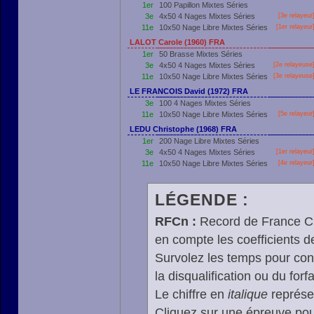
1er
100 Papillon Mixtes Séries
3e
4x50 4 Nages Mixtes Séries
[3e relayeur
11e
10x50 Nage Libre Mixtes Séries
[
1er
relayeur
LALOT Carole (1960) FRA
1er
50 Brasse Mixtes Séries
3e
4x50 4 Nages Mixtes Séries
[2e relayeuse
11e
10x50 Nage Libre Mixtes Séries
[3e relayeuse
LE FRANCOIS David (1972) FRA
3e
100 4 Nages Mixtes Séries
11e
10x50 Nage Libre Mixtes Séries
[5e relayeur
LEDU Christophe (1968) FRA
1er
200 Nage Libre Mixtes Séries
3e
4x50 4 Nages Mixtes Séries
[
1er
relayeur
11e
10x50 Nage Libre Mixtes Séries
[4e relayeur
LÉGENDE :
RFCn :
Record de France Cn,
en compte les coefficients 
Survolez les temps pour cons
la disqualification ou du forfa
Le chiffre en
italique
représen
Cliquez sur une épreuve pour