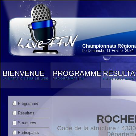
Championnats Régionaux
Le Dimanche 11 Février 2024
BIENVENUE
PROGRAMME
RÉSULTA
LA NATATION SUR LE WEB
PROGRAMMATION
POUR TOUT SAVOI
Programme
Résultats
ROCHE
Structures
Code de la structure : 4
Participants
Départem