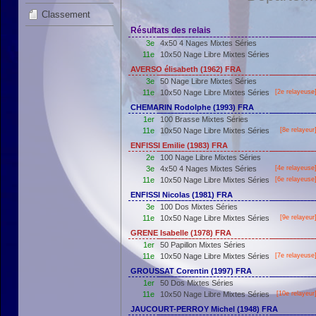
Classement
Résultats des relais
3e
4x50 4 Nages Mixtes Séries
11e
10x50 Nage Libre Mixtes Séries
AVERSO élisabeth (1962) FRA
3e
50 Nage Libre Mixtes Séries
11e
10x50 Nage Libre Mixtes Séries
[2e relayeuse
CHEMARIN Rodolphe (1993) FRA
1er
100 Brasse Mixtes Séries
11e
10x50 Nage Libre Mixtes Séries
[8e relayeur
ENFISSI Emilie (1983) FRA
2e
100 Nage Libre Mixtes Séries
3e
4x50 4 Nages Mixtes Séries
[4e relayeuse
11e
10x50 Nage Libre Mixtes Séries
[6e relayeuse
ENFISSI Nicolas (1981) FRA
3e
100 Dos Mixtes Séries
11e
10x50 Nage Libre Mixtes Séries
[9e relayeur
GRENE Isabelle (1978) FRA
1er
50 Papillon Mixtes Séries
11e
10x50 Nage Libre Mixtes Séries
[7e relayeuse
GROUSSAT Corentin (1997) FRA
1er
50 Dos Mixtes Séries
11e
10x50 Nage Libre Mixtes Séries
[10e relayeur
JAUCOURT-PERROY Michel (1948) FRA