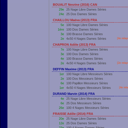
BOUALIT Nesrine (2016) CAN
29e
25 Nage Libre Dames Séries
24e
25 Dos Dames Séries
CHAILLOU Maëva (2013) FRA
5e
100 Nage Libre Dames Séries
1ère
100 Dos Dames Séries
3e
100 Brasse Dames Séries
2e
4x50 4 Nages Dames Séries
[4e relay
CHAPRON Adèle (2013) FRA
7e
100 Nage Libre Dames Séries
3e
100 Dos Dames Séries
4e
100 Brasse Dames Séries
2e
4x50 4 Nages Dames Séries
[2e relay
DEFFIN Maxime (2013) FRA
1er
100 Nage Libre Messieurs Séries
2e
100 Dos Messieurs Séries
6e
100 Papillon Messieurs Séries
1er
4x50 4 Nages Messieurs Séries
[4e rel
DURAND Marvin (2014) FRA
4e
25 Nage Libre Messieurs Séries
6e
25 Dos Messieurs Séries
26e
100 4 Nages Messieurs Séries
FRAISSE Adèle (2014) FRA
20e
25 Nage Libre Dames Séries
12e
25 Dos Dames Séries
23e
100 4 Nages Dames Séries