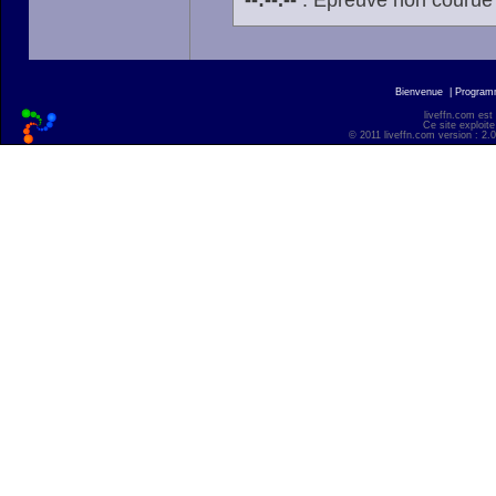
--:--.--
: Épreuve non courue
Bienvenue
|
Progra
liveffn.com est
Ce site exploite
© 2011 liveffn.com version : 2.