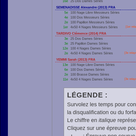
16e
25 Dos Dames Séries
SEMENADISSE Alexandre (2013) FRA
5e
100 Nage Libre Messieurs Séries
4e
100 Dos Messieurs Séries
2e
100 Papillon Messieurs Séries
1er
4x50 4 Nages Messieurs Séries
[
1er
rela
TARDIVO Clémence (2014) FRA
3e
25 Dos Dames Séries
3e
25 Papillon Dames Séries
12e
100 4 Nages Dames Séries
2e
4x50 4 Nages Dames Séries
[3e relay
YEMMI Sarah (2013) FRA
13e
100 Nage Libre Dames Séries
6e
100 Dos Dames Séries
2e
100 Brasse Dames Séries
11e
4x50 4 Nages Dames Séries
[3e relay
LÉGENDE :
Survolez les temps pour cons
la disqualification ou du forfa
Le chiffre en
italique
représen
Cliquez sur une épreuve pour