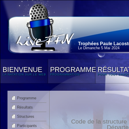
Trophées Paule Lacoste
Le Dimanche 5 Mai 2024
BIENVENUE
PROGRAMME
RÉSULTA
LA NATATION SUR LE WEB
PROGRAMMATION
POUR TOUT SAVOI
Programme
Résultats
Structures
Code de la structure
Participants
Départ