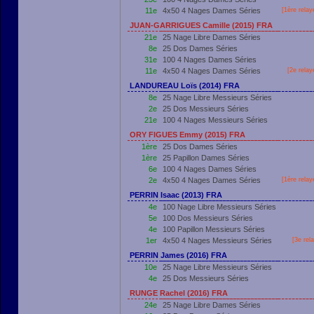
11e
4x50 4 Nages Dames Séries
[
1ère
relay
JUAN-GARRIGUES Camille (2015) FRA
21e
25 Nage Libre Dames Séries
8e
25 Dos Dames Séries
31e
100 4 Nages Dames Séries
11e
4x50 4 Nages Dames Séries
[2e relay
LANDUREAU Loïs (2014) FRA
8e
25 Nage Libre Messieurs Séries
2e
25 Dos Messieurs Séries
21e
100 4 Nages Messieurs Séries
ORY FIGUES Emmy (2015) FRA
1ère
25 Dos Dames Séries
1ère
25 Papillon Dames Séries
6e
100 4 Nages Dames Séries
2e
4x50 4 Nages Dames Séries
[
1ère
relay
PERRIN Isaac (2013) FRA
4e
100 Nage Libre Messieurs Séries
5e
100 Dos Messieurs Séries
4e
100 Papillon Messieurs Séries
1er
4x50 4 Nages Messieurs Séries
[3e rel
PERRIN James (2016) FRA
10e
25 Nage Libre Messieurs Séries
4e
25 Dos Messieurs Séries
RUNGE Rachel (2016) FRA
24e
25 Nage Libre Dames Séries