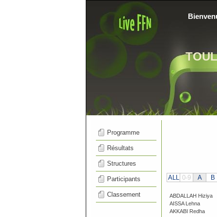
Bienven
TOU
Programme
Résultats
Structures
ALL
0-9
A
B
Participants
Classement
ABDALLAH Hiziya
AISSA Lehna
AKKABI Redha