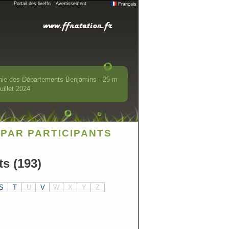
Portail des liveffn
Avertissement
Français
nie des Départements Benjamins - 25 m
uillet 2024
PAR PARTICIPANTS
ts (193)
S
T
U
V
W
X
Y
Z