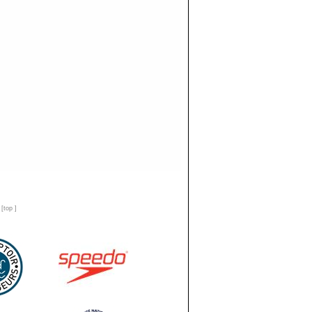
n
[
top
]