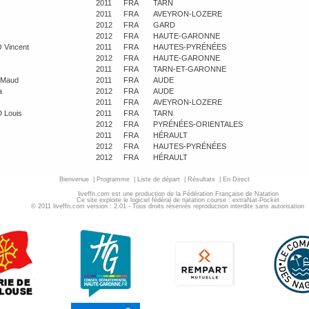
2011
FRA
TARN
2011
FRA
AVEYRON-LOZERE
2012
FRA
GARD
2012
FRA
HAUTE-GARONNE
Vincent
2011
FRA
HAUTES-PYRÉNÉES
2012
FRA
HAUTE-GARONNE
2011
FRA
TARN-ET-GARONNE
Maud
2011
FRA
AUDE
a
2012
FRA
AUDE
2011
FRA
AVEYRON-LOZERE
Louis
2011
FRA
TARN
2012
FRA
PYRÉNÉES-ORIENTALES
2011
FRA
HÉRAULT
2012
FRA
HAUTES-PYRÉNÉES
2012
FRA
HÉRAULT
Bienvenue
|
Programme
|
Liste de départ
|
Résultats
|
En Direct
liveffn.com est une production de la Fédération Française de Natation
Ce site exploite le logiciel fédéral de natation course : extraNat-Pocket
© 2011 liveffn.com version : 2.01 - Tous droits réservés reproduction interdite sans autorisatio