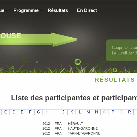
ue
Programme
Résultats
En Direct
LOUSE
Coupe Occita
Le Lundi 1
er
J
RÉSULTATS 
Liste des participantes et participan
C
D
E
F
G
H
I
J
K
L
M
N
O
P
Q
R
2012
FRA
HÉRAULT
2012
FRA
HAUTE-GARONNE
2012
FRA
TARN-ET-GARONNE