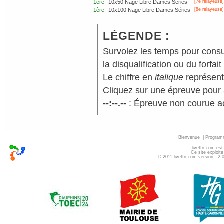
1ère
10x50 Nage Libre Dames Séries
[7e relayeuse]
1ère
10x100 Nage Libre Dames Séries
[8e relayeuse]
LÉGENDE :
Survolez les temps pour consu
la disqualification ou du forfait
Le chiffre en
italique
représente
Cliquez sur une épreuve pour a
--:--.--
: Épreuve non courue a
Bienvenue
|
Progra
liveffn.com est
Ce site exploite
© 2011 liveffn.com version : 2.