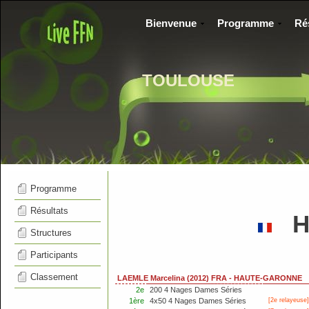
Bienvenue
Programme
Ré
TOULOUSE
Programme
Résultats
HA
Structures
Participants
Classement
LAEMLE Marcelina (2012) FRA - HAUTE-GARONNE
2e
200 4 Nages Dames Séries
1ère
4x50 4 Nages Dames Séries
[2e relayeuse]