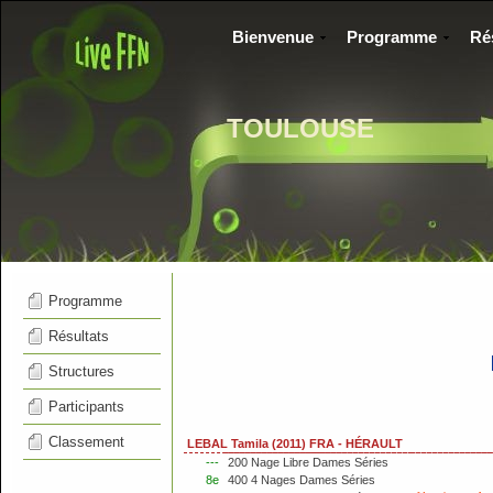
Bienvenue
Programme
Ré
TOULOUSE
Programme
Résultats
Structures
Participants
Classement
LEBAL Tamila (2011) FRA - HÉRAULT
---
200 Nage Libre Dames Séries
8e
400 4 Nages Dames Séries