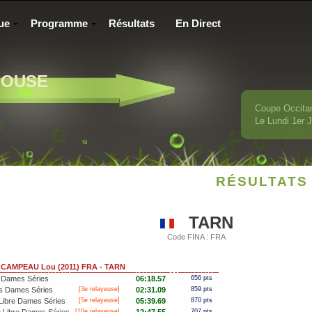
ue
Programme
Résultats
En Direct
LOUSE
Coupe Occita
Le Lundi 1
er
J
RÉSULTATS 
TARN
Code FINA : FRA
CAMPEAU Lou (2011) FRA - TARN
 Dames Séries
06:18.57
656 pts
s Dames Séries
[3e relayeuse]
02:31.09
859 pts
Libre Dames Séries
[5e relayeuse]
05:39.69
870 pts
[10e relayeuse]
707 pts