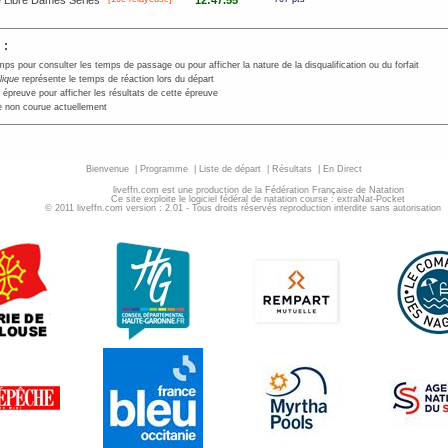
 Libre Dames Séries
12:47.55
 :
mps pour consulter les temps de passage ou pour afficher la nature de la disqualification ou du forfait
alique
représente le temps de réaction lors du départ
 épreuve pour afficher les résultats de cette épreuve
 non courue actuellement
Bienvenue
|
Programme
|
Liste de départ
|
Résultats
|
En Direct
liveffn.com est une production de la Fédération Française de Natation
Ce site exploite le logiciel fédéral de natation course : extraNat-Pocket
© 2011 liveffn.com version : 2.01 - Tous droits réservés reproduction interdite sans autorisatio