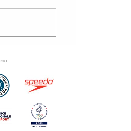
n
[
top
]