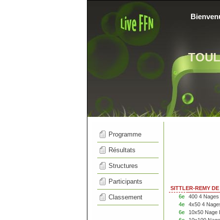
Bienven
TOU
Programme
Résultats
Structures
Participants
SITTLER-REMY DE 
Classement
6e
400 4 Nages
4e
4x50 4 Nage
6e
10x50 Nage 