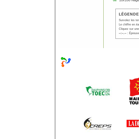
6e
10x100 Nage
LÉGENDE
Survolez les te
Le chiffre en
it
Cliquez sur une
--:--.--
: Épreuve