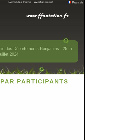
Portail des liveffn
Avertissement
Français
nie des Départements Benjamins - 25 m
uillet 2024
PAR PARTICIPANTS