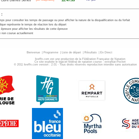
 Libre Dames Séries
12:47.55
 :
mps pour consulter les temps de passage ou pour afficher la nature de la disqualification ou du forfait
alique
représente le temps de réaction lors du départ
 épreuve pour afficher les résultats de cette épreuve
 non courue actuellement
Bienvenue
|
Programme
|
Liste de départ
|
Résultats
|
En Direct
liveffn.com est une production de la Fédération Française de Natation
Ce site exploite le logiciel fédéral de natation course : extraNat-Pocket
© 2011 liveffn.com version : 2.01 - Tous droits réservés reproduction interdite sans autorisatio