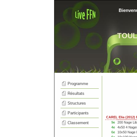
Bienven
TOU
Programme
Résultats
Structures
Participants
CAREL Elia (2012)
Classement
9e
200 Nage Li
4e
4x50 4 Nage
6e
10x50 Nage 