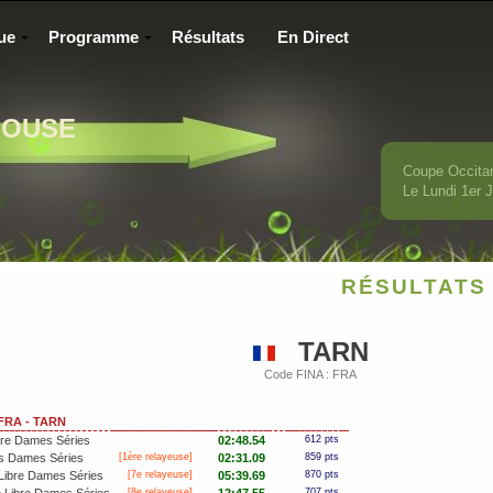
ue
Programme
Résultats
En Direct
LOUSE
Coupe Occita
Le Lundi 1
er
J
RÉSULTATS 
TARN
Code FINA : FRA
 FRA - TARN
bre Dames Séries
02:48.54
612 pts
s Dames Séries
[
1ère
relayeuse]
02:31.09
859 pts
Libre Dames Séries
[7e relayeuse]
05:39.69
870 pts
[8e relayeuse]
707 pts