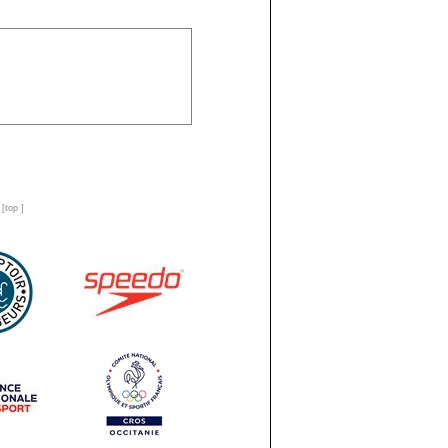
n
[
top
]