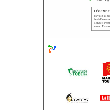
6e
10x100 Nage
LÉGENDE
Survolez les te
Le chiffre en
it
Cliquez sur une
--:--.--
: Épreuve