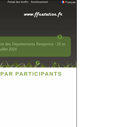
Portail des liveffn
Avertissement
Français
nie des Départements Benjamins - 25 m
uillet 2024
PAR PARTICIPANTS