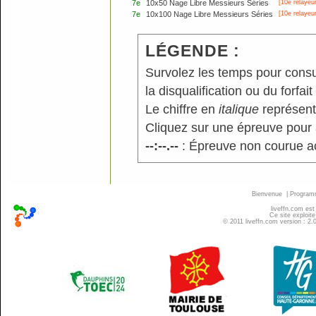
7e
10x50 Nage Libre Messieurs Séries
[10e relayeur
7e
10x100 Nage Libre Messieurs Séries
[10e relayeur
LÉGENDE :
Survolez les temps pour consu
la disqualification ou du forfait
Le chiffre en
italique
représente
Cliquez sur une épreuve pour a
--:--.--
: Épreuve non courue a
Bienvenue
|
Progra
liveffn.com est
Ce site exploite
© 2011 liveffn.com version : 2.