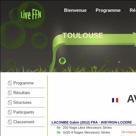
Bienvenue
Programme
Ré
TOULOUSE
Programme
Résultats
AV
Structures
Participants
Classement
LACOMBE Gabin (2012) FRA - AVEYRON-LOZERE
6e
200 Nage Libre Messieurs Séries
9e
4x50 4 Nages Messieurs Séries
[3e relayeur