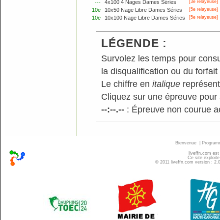
---
4x100 4 Nages Dames Séries
[3e relayeuse]
10e
10x50 Nage Libre Dames Séries
[5e relayeuse]
10e
10x100 Nage Libre Dames Séries
[5e relayeuse]
LÉGENDE :
Survolez les temps pour consu
la disqualification ou du forfait
Le chiffre en
italique
représente
Cliquez sur une épreuve pour a
--:--.--
: Épreuve non courue a
Bienvenue
|
Progra
liveffn.com est
Ce site exploite
© 2011 liveffn.com version : 2.