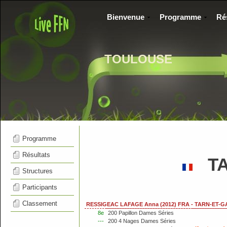
Bienvenue
Programme
Ré
TOULOUSE
Programme
Résultats
TA
Structures
Participants
Classement
RESSIGEAC LAFAGE Anna (2012) FRA - TARN-ET-
8e
200 Papillon Dames Séries
---
200 4 Nages Dames Séries