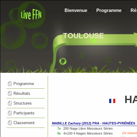
Bienvenue
Programme
Ré
TOULOUSE
Programme
Résultats
HA
Structures
Participants
Classement
MABILLE Zachary (2012) FRA - HAUTES-PYRÉNÉES
7e
200 Nage Libre Messieurs Séries
9e
4x100 4 Nages Messieurs Séries
[2e relayeur