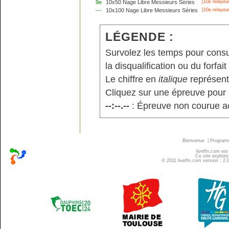
9e
10x50 Nage Libre Messieurs Séries
[10e relayeur
---
10x100 Nage Libre Messieurs Séries
[10e relayeur
LÉGENDE :
Survolez les temps pour consu
la disqualification ou du forfait
Le chiffre en
italique
représente
Cliquez sur une épreuve pour a
--:--.--
: Épreuve non courue a
Bienvenue
|
Progra
liveffn.com est
Ce site exploite
© 2011 liveffn.com version : 2.