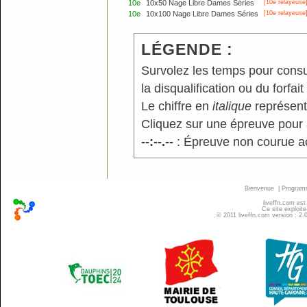
10e
10x50 Nage Libre Dames Séries
[10e relayeuse
10e
10x100 Nage Libre Dames Séries
[10e relayeuse
LÉGENDE :
Survolez les temps pour consu
la disqualification ou du forfait
Le chiffre en
italique
représente
Cliquez sur une épreuve pour a
--:--.--
: Épreuve non courue a
Bienvenue
|
Progra
liveffn.com est
Ce site exploite
© 2011 liveffn.com version : 2.