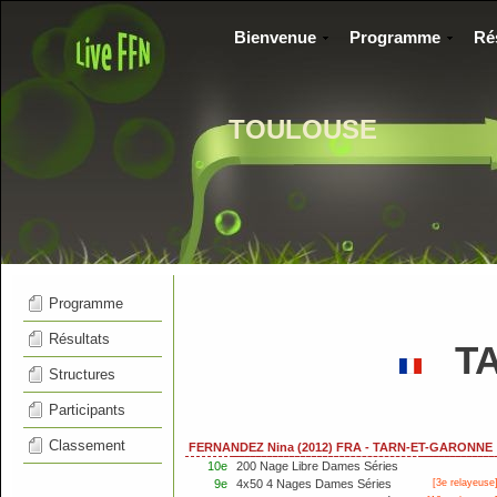
Bienvenue
Programme
Ré
TOULOUSE
Programme
Résultats
TA
Structures
Participants
Classement
FERNANDEZ Nina (2012) FRA - TARN-ET-GARONNE
10e
200 Nage Libre Dames Séries
9e
4x50 4 Nages Dames Séries
[3e relayeuse