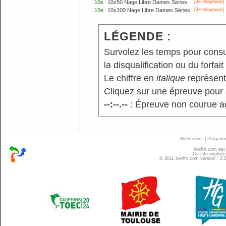
10e
10x50 Nage Libre Dames Séries
[2e relayeuse]
10e
10x100 Nage Libre Dames Séries
[2e relayeuse]
LÉGENDE :
Survolez les temps pour consu
la disqualification ou du forfait
Le chiffre en
italique
représente
Cliquez sur une épreuve pour a
--:--.--
: Épreuve non courue a
Bienvenue
|
Progra
liveffn.com est
Ce site exploite
© 2011 liveffn.com version : 2.