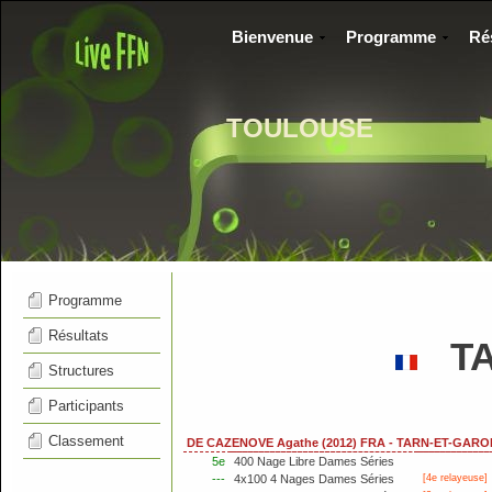
Bienvenue
Programme
Ré
TOULOUSE
Programme
Résultats
TA
Structures
Participants
Classement
DE CAZENOVE Agathe (2012) FRA - TARN-ET-GAR
5e
400 Nage Libre Dames Séries
---
4x100 4 Nages Dames Séries
[4e relayeuse]