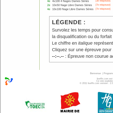
4e
4x100 4 Nages Dames Séries
[3e relayeuse]
2e
10x50 Nage Libre Dames Séries
[7e relayeuse]
4e
10x100 Nage Libre Dames Séries
[7e relayeuse]
LÉGENDE :
Survolez les temps pour consu
la disqualification ou du forfait
Le chiffre en
italique
représente
Cliquez sur une épreuve pour a
--:--.--
: Épreuve non courue a
Bienvenue
|
Progra
liveffn.com est
Ce site exploite
© 2011 liveffn.com version : 2.