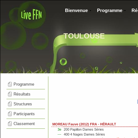
Bienvenue
Programme
Ré
TOULOUSE
Programme
Résultats
Structures
Participants
Classement
MOREAU Fauve (2012) FRA - HÉRAULT
3e
200 Papillon Dames Séries
---
400 4 Nages Dames Séries