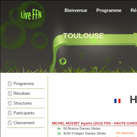
Bienvenue
Programme
Ré
TOULOUSE
Programme
Résultats
HA
Structures
Participants
Classement
MICHEL-MUSSET Agathe (2012) FRA - HAUTE-GAR
6e
50 Brasse Dames Séries
3e
4x50 4 Nages Dames Séries
[2e relayeuse]