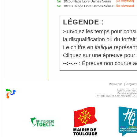
5e
10x50 Nage Libre Dames Séries
[7e relayeuse]
5e
10x100 Nage Libre Dames Séries
[6e relayeuse]
LÉGENDE :
Survolez les temps pour consu
la disqualification ou du forfait
Le chiffre en
italique
représente
Cliquez sur une épreuve pour a
--:--.--
: Épreuve non courue a
Bienvenue
|
Progra
liveffn.com est
Ce site exploite
© 2011 liveffn.com version : 2.