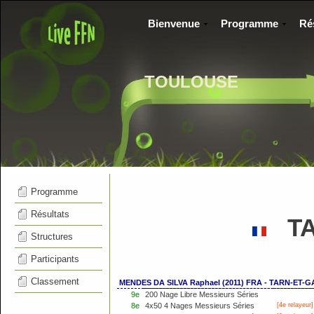
Bienvenue
Programme
Ré
TOULOUSE
Programme
Résultats
TA
Structures
Participants
Classement
MENDES DA SILVA Raphael (2011) FRA - TARN-ET
9e
200 Nage Libre Messieurs Séries
8e
4x50 4 Nages Messieurs Séries
[4e relayeur]