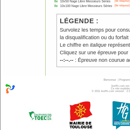
8e
10x50 Nage Libre Messieurs Séries
[9e relayeur]
8e
10x100 Nage Libre Messieurs Séries
[9e relayeur]
LÉGENDE :
Survolez les temps pour consu
la disqualification ou du forfait
Le chiffre en
italique
représente
Cliquez sur une épreuve pour a
--:--.--
: Épreuve non courue a
Bienvenue
|
Progra
liveffn.com est
Ce site exploite
© 2011 liveffn.com version : 2.