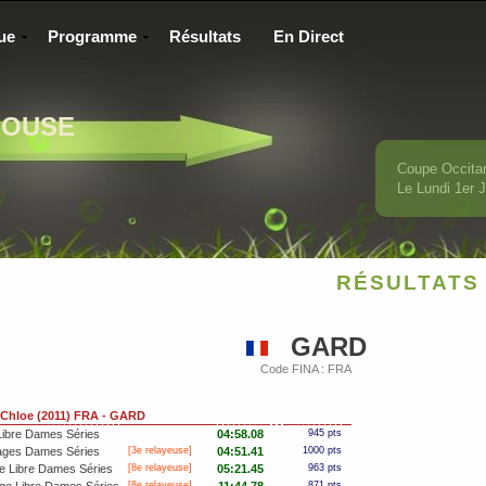
ue
Programme
Résultats
En Direct
LOUSE
Coupe Occita
Le Lundi 1
er
J
RÉSULTATS 
GARD
Code FINA : FRA
hloe (2011) FRA - GARD
Libre Dames Séries
04:58.08
945 pts
ages Dames Séries
[3e relayeuse]
04:51.41
1000 pts
e Libre Dames Séries
[8e relayeuse]
05:21.45
963 pts
[8e relayeuse]
871 pts