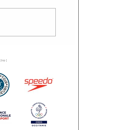
n
[
top
]