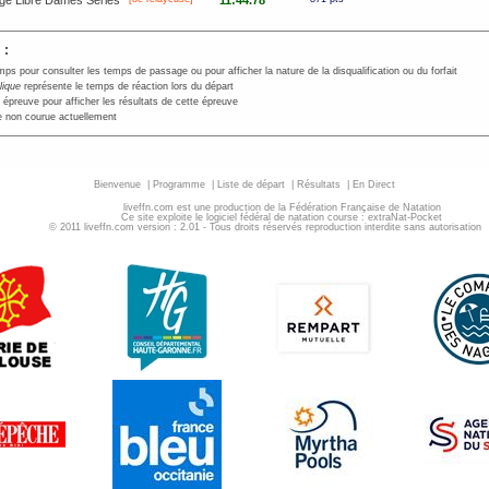
ge Libre Dames Séries
11:44.78
 :
mps pour consulter les temps de passage ou pour afficher la nature de la disqualification ou du forfait
alique
représente le temps de réaction lors du départ
 épreuve pour afficher les résultats de cette épreuve
 non courue actuellement
Bienvenue
|
Programme
|
Liste de départ
|
Résultats
|
En Direct
liveffn.com est une production de la Fédération Française de Natation
Ce site exploite le logiciel fédéral de natation course : extraNat-Pocket
© 2011 liveffn.com version : 2.01 - Tous droits réservés reproduction interdite sans autorisatio