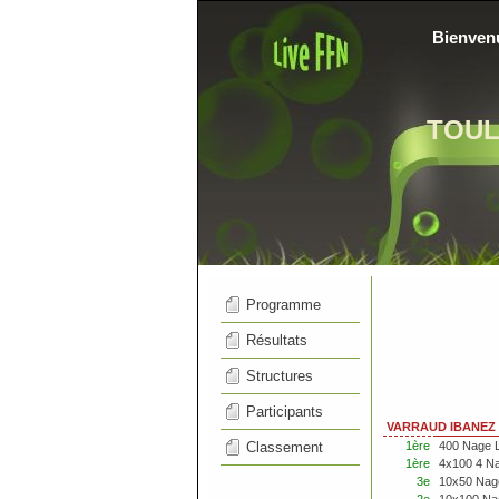
Bienven
TOU
Programme
Résultats
Structures
Participants
VARRAUD IBANEZ C
Classement
1ère
400 Nage 
1ère
4x100 4 N
3e
10x50 Nag