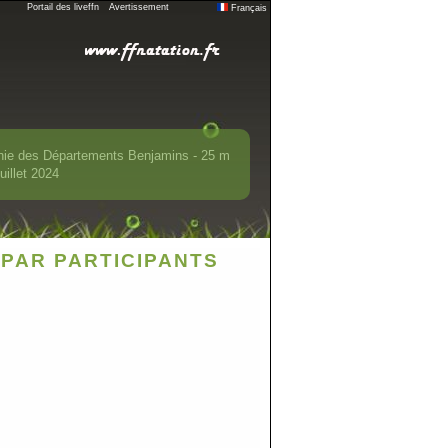
Portail des liveffn
Avertissement
Français
nie des Départements Benjamins - 25 m
uillet 2024
PAR PARTICIPANTS