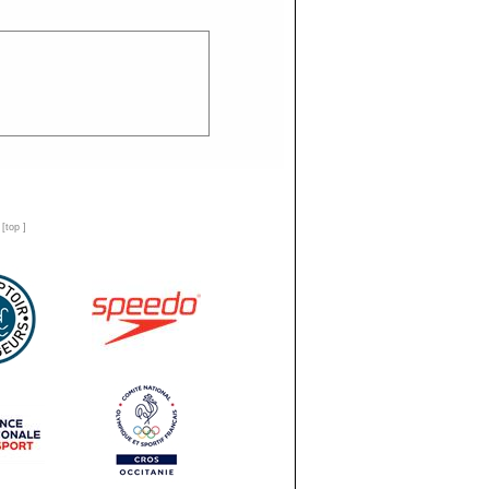
n
[
top
]