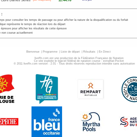
 Libre Dames Séries
11:44.78
 :
mps pour consulter les temps de passage ou pour afficher la nature de la disqualification ou du forfait
alique
représente le temps de réaction lors du départ
 épreuve pour afficher les résultats de cette épreuve
 non courue actuellement
Bienvenue
|
Programme
|
Liste de départ
|
Résultats
|
En Direct
liveffn.com est une production de la Fédération Française de Natation
Ce site exploite le logiciel fédéral de natation course : extraNat-Pocket
© 2011 liveffn.com version : 2.01 - Tous droits réservés reproduction interdite sans autorisatio