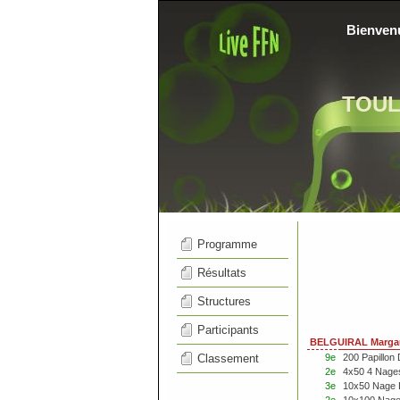
Bienven
TOU
Programme
Résultats
Structures
Participants
BELGUIRAL Margau
Classement
9e
200 Papillon
2e
4x50 4 Nage
3e
10x50 Nage 