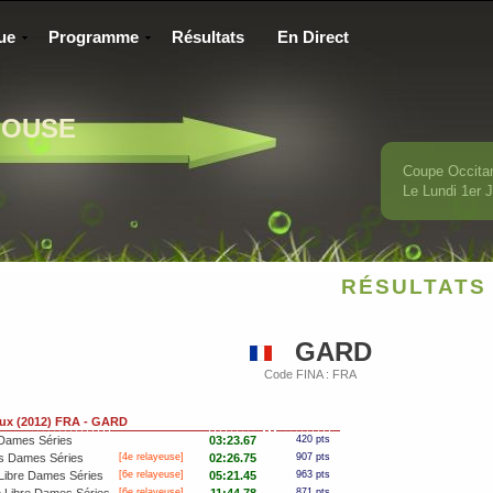
ue
Programme
Résultats
En Direct
LOUSE
Coupe Occita
Le Lundi 1
er
J
RÉSULTATS 
GARD
Code FINA : FRA
x (2012) FRA - GARD
 Dames Séries
03:23.67
420 pts
s Dames Séries
[4e relayeuse]
02:26.75
907 pts
Libre Dames Séries
[6e relayeuse]
05:21.45
963 pts
[6e relayeuse]
871 pts