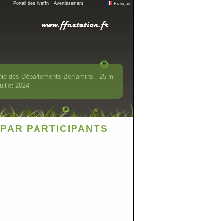
Portail des liveffn
Avertissement
Français
nie des Départements Benjamins - 25 m
uillet 2024
PAR PARTICIPANTS