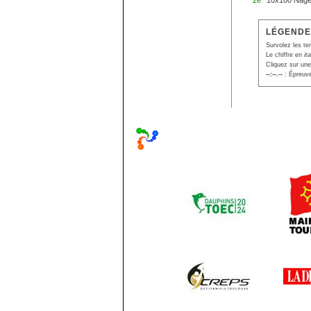
2e
10x100 Nage
LÉGENDE
Survolez les te
Le chiffre en
it
Cliquez sur une
--:--.--
: Épreuve