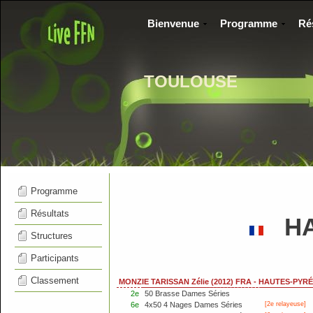
Bienvenue
Programme
Ré
TOULOUSE
Programme
Résultats
HA
Structures
Participants
Classement
MONZIE TARISSAN Zélie (2012) FRA - HAUTES-PYR
2e
50 Brasse Dames Séries
6e
4x50 4 Nages Dames Séries
[2e relayeuse]