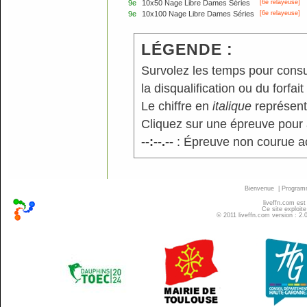
9e
10x50 Nage Libre Dames Séries
[6e relayeuse]
9e
10x100 Nage Libre Dames Séries
[6e relayeuse]
LÉGENDE :
Survolez les temps pour consu
la disqualification ou du forfait
Le chiffre en
italique
représente
Cliquez sur une épreuve pour a
--:--.--
: Épreuve non courue a
Bienvenue
|
Progra
liveffn.com est
Ce site exploite
© 2011 liveffn.com version : 2.