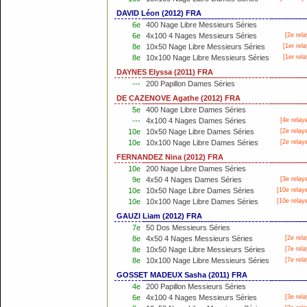
DAVID Léon (2012) FRA
6e
400 Nage Libre Messieurs Séries
6e
4x100 4 Nages Messieurs Séries
[2e rela
8e
10x50 Nage Libre Messieurs Séries
[
1er
rela
8e
10x100 Nage Libre Messieurs Séries
[
1er
rela
DAYNES Elyssa (2011) FRA
---
200 Papillon Dames Séries
DE CAZENOVE Agathe (2012) FRA
5e
400 Nage Libre Dames Séries
---
4x100 4 Nages Dames Séries
[4e relay
10e
10x50 Nage Libre Dames Séries
[2e relay
10e
10x100 Nage Libre Dames Séries
[2e relay
FERNANDEZ Nina (2012) FRA
10e
200 Nage Libre Dames Séries
9e
4x50 4 Nages Dames Séries
[3e relay
10e
10x50 Nage Libre Dames Séries
[10e relay
10e
10x100 Nage Libre Dames Séries
[10e relay
GAUZI Liam (2012) FRA
7e
50 Dos Messieurs Séries
8e
4x50 4 Nages Messieurs Séries
[2e rela
8e
10x50 Nage Libre Messieurs Séries
[7e rela
8e
10x100 Nage Libre Messieurs Séries
[7e rela
GOSSET MADEUX Sasha (2011) FRA
4e
200 Papillon Messieurs Séries
6e
4x100 4 Nages Messieurs Séries
[3e rela