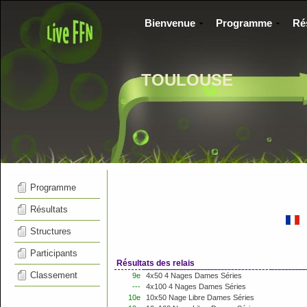
Bienvenue
Programme
Ré
TOULOUSE
Programme
Résultats
Structures
Participants
Résultats des relais
Classement
9e
4x50 4 Nages Dames Séries
---
4x100 4 Nages Dames Séries
10e
10x50 Nage Libre Dames Séries