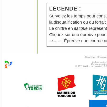
LÉGENDE :
Survolez les temps pour consu
la disqualification ou du forfait
Le chiffre en
italique
représente
Cliquez sur une épreuve pour a
--:--.--
: Épreuve non courue a
Bienvenue
|
Progra
liveffn.com est
Ce site exploite
© 2011 liveffn.com version : 2.