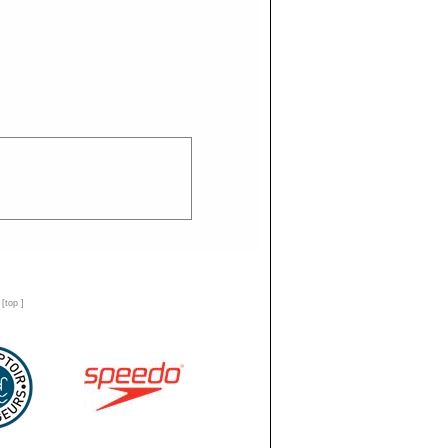
n
[
top
]