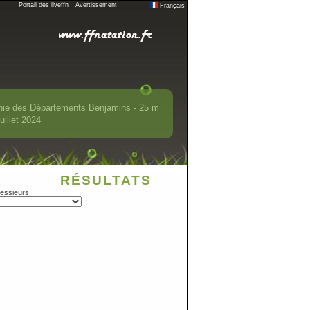
Portail des liveffn
Avertissement
Français
nie des Départements Benjamins - 25 m
uillet 2024
RÉSULTATS
essieurs