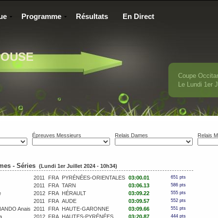
ue
Programme
Résultats
En Direct
LOUSE
Coupe Occita
Le Lundi 1
er
J
Épreuves Messieurs
Relais Dames
Relais M
mes - Séries
(Lundi 1er Juillet 2024 - 10h34)
2011
FRA
PYRÉNÉES-ORIENTALES
03:00.01
651 pts
2011
FRA
TARN
03:06.13
586 pts
e
2012
FRA
HÉRAULT
03:09.22
555 pts
2011
FRA
AUDE
03:09.57
552 pts
ANDO Anais
2011
FRA
HAUTE-GARONNE
03:09.66
551 pts
a
2012
FRA
HAUTES-PYRÉNÉES
03:20.87
444 pts