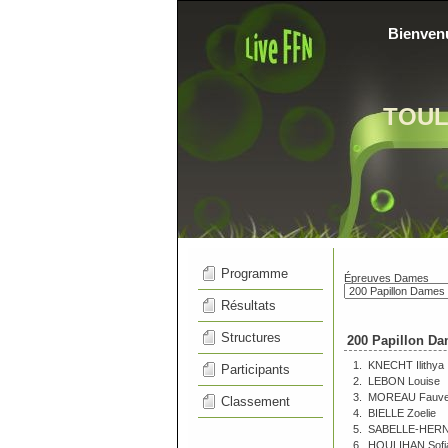
Bienven
TOU
Programme
Épreuves Dames
Résultats
Structures
200 Papillon Da
1.
KNECHT Ilithya
Participants
2.
LEBON Louise
3.
MOREAU Fauv
Classement
4.
BIELLE Zoelie
5.
SABELLE-HERN
6.
HOULIHAN Sofi