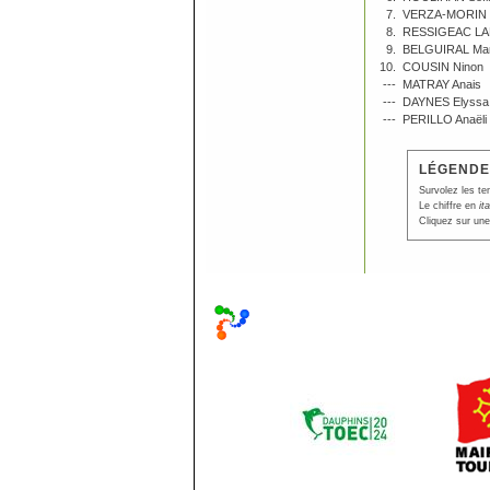
7.
VERZA-MORIN S
8.
RESSIGEAC LA
9.
BELGUIRAL Ma
10.
COUSIN Ninon
---
MATRAY Anais
---
DAYNES Elyssa
---
PERILLO Anaëli
LÉGENDE
Survolez les te
Le chiffre en
it
Cliquez sur une