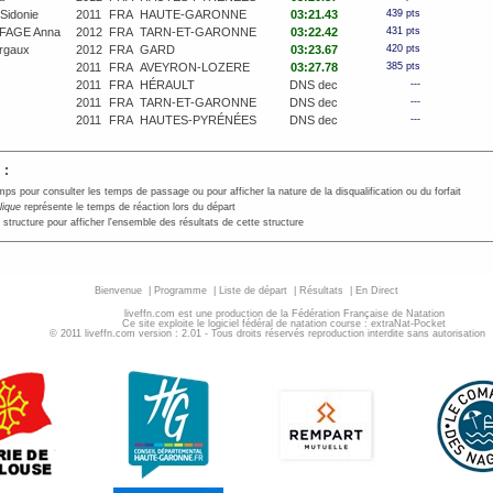
idonie
2011
FRA
HAUTE-GARONNE
03:21.43
439 pts
FAGE Anna
2012
FRA
TARN-ET-GARONNE
03:22.42
431 pts
rgaux
2012
FRA
GARD
03:23.67
420 pts
2011
FRA
AVEYRON-LOZERE
03:27.78
385 pts
2011
FRA
HÉRAULT
DNS dec
---
2011
FRA
TARN-ET-GARONNE
DNS dec
---
2011
FRA
HAUTES-PYRÉNÉES
DNS dec
---
 :
mps pour consulter les temps de passage ou pour afficher la nature de la disqualification ou du forfait
alique
représente le temps de réaction lors du départ
 structure pour afficher l'ensemble des résultats de cette structure
Bienvenue
|
Programme
|
Liste de départ
|
Résultats
|
En Direct
liveffn.com est une production de la Fédération Française de Natation
Ce site exploite le logiciel fédéral de natation course : extraNat-Pocket
© 2011 liveffn.com version : 2.01 - Tous droits réservés reproduction interdite sans autorisatio