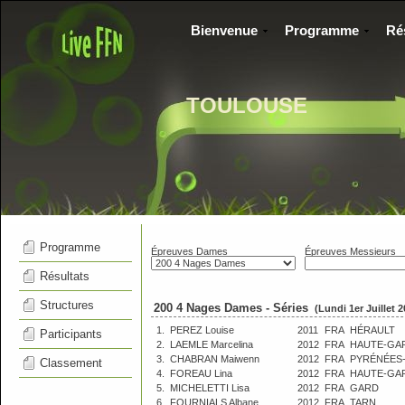
Bienvenue
Programme
Ré
TOULOUSE
Programme
Épreuves Dames
Épreuves Messieurs
Résultats
Structures
200 4 Nages Dames - Séries
(Lundi 1er Juillet 
1.
PEREZ Louise
2011
FRA
HÉRAULT
Participants
2.
LAEMLE Marcelina
2012
FRA
HAUTE-GA
3.
CHABRAN Maiwenn
2012
FRA
PYRÉNÉES
Classement
4.
FOREAU Lina
2012
FRA
HAUTE-GA
5.
MICHELETTI Lisa
2012
FRA
GARD
6.
FOURNIALS Albane
2012
FRA
TARN