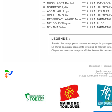
7.
DUSSURGET Rachel
2012
FRA
AVEYRON-
8.
BORREGO Lyllia
2012
FRA
HAUTES-P
---
ABDALLAH Hiziya
2012
FRA
HÉRAULT
---
HOULIHAN Sofia
2012
FRA
HAUTES-P
---
RESSIGEAC LAFAGE Anna
2012
FRA
TARN-ET-
---
MEJDOUB Shiryne
2012
FRA
AUDE
---
BENAMA Selma
2011
FRA
TARN-ET-
LÉGENDE :
Survolez les temps pour consulter les temps de passage ou p
Le chiffre en
italique
représente le temps de réaction lors 
Cliquez sur une structure pour afficher l'ensemble des résu
Bienvenue
|
Progra
liveffn.com est
Ce site exploite
© 2011 liveffn.com version : 2.