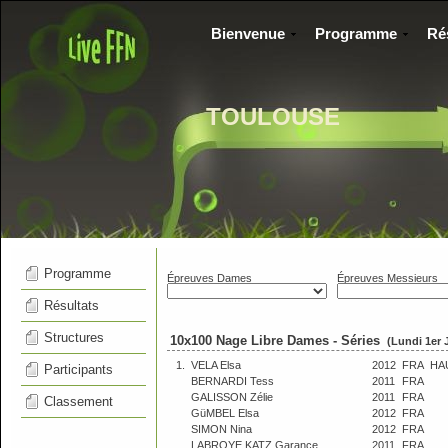
Bienvenue
Programme
Ré
TOULOUSE
Programme
Épreuves Dames
Épreuves Messieurs
Résultats
Structures
10x100 Nage Libre Dames - Séries
(Lundi 1er J
1.
VELA Elsa
2012
FRA
HA
Participants
BERNARDI Tess
2011
FRA
GALISSON Zélie
2011
FRA
Classement
GüMBEL Elsa
2012
FRA
SIMON Nina
2012
FRA
LABROYE KATZ Garance
2011
FRA