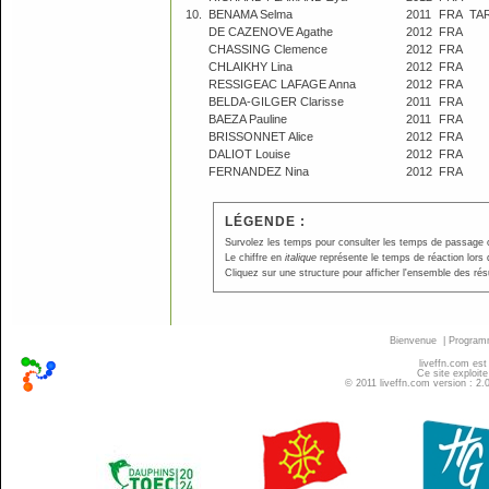
10.
BENAMA Selma
2011
FRA
TA
DE CAZENOVE Agathe
2012
FRA
CHASSING Clemence
2012
FRA
CHLAIKHY Lina
2012
FRA
RESSIGEAC LAFAGE Anna
2012
FRA
BELDA-GILGER Clarisse
2011
FRA
BAEZA Pauline
2011
FRA
BRISSONNET Alice
2012
FRA
DALIOT Louise
2012
FRA
FERNANDEZ Nina
2012
FRA
LÉGENDE :
Survolez les temps pour consulter les temps de passage ou p
Le chiffre en
italique
représente le temps de réaction lors 
Cliquez sur une structure pour afficher l'ensemble des résu
Bienvenue
|
Progra
liveffn.com est
Ce site exploite
© 2011 liveffn.com version : 2.