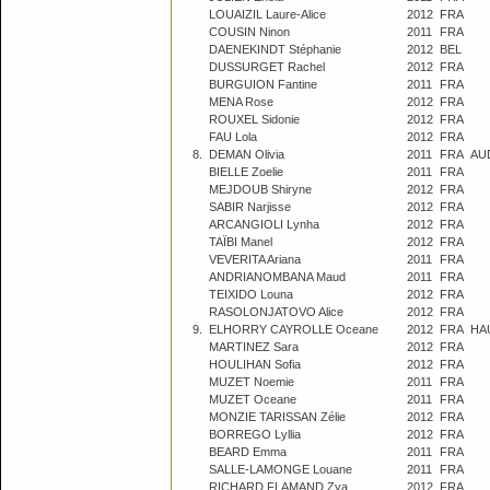
LOUAIZIL Laure-Alice
2012
FRA
COUSIN Ninon
2011
FRA
DAENEKINDT Stéphanie
2012
BEL
DUSSURGET Rachel
2012
FRA
BURGUION Fantine
2011
FRA
MENA Rose
2012
FRA
ROUXEL Sidonie
2012
FRA
FAU Lola
2012
FRA
8.
DEMAN Olivia
2011
FRA
AU
BIELLE Zoelie
2011
FRA
MEJDOUB Shiryne
2012
FRA
SABIR Narjisse
2012
FRA
ARCANGIOLI Lynha
2012
FRA
TAÏBI Manel
2012
FRA
VEVERITA Ariana
2011
FRA
ANDRIANOMBANA Maud
2011
FRA
TEIXIDO Louna
2012
FRA
RASOLONJATOVO Alice
2012
FRA
9.
ELHORRY CAYROLLE Oceane
2012
FRA
HA
MARTINEZ Sara
2012
FRA
HOULIHAN Sofia
2012
FRA
MUZET Noemie
2011
FRA
MUZET Oceane
2011
FRA
MONZIE TARISSAN Zélie
2012
FRA
BORREGO Lyllia
2012
FRA
BEARD Emma
2011
FRA
SALLE-LAMONGE Louane
2011
FRA
RICHARD FLAMAND Zya
2012
FRA