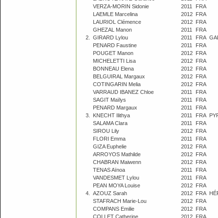
VERZA-MORIN Sidonie
2011
FRA
LAEMLE Marcelina
2012
FRA
LAURIOL Clémence
2012
FRA
GHEZAL Manon
2011
FRA
2.
GIRARD Lylou
2011
FRA
GA
PENARD Faustine
2011
FRA
POUGET Manon
2012
FRA
MICHELETTI Lisa
2012
FRA
BONNEAU Elena
2012
FRA
BELGUIRAL Margaux
2012
FRA
COTINGARIN Melia
2012
FRA
VARRAUD IBANEZ Chloe
2011
FRA
SAGIT Maïlys
2011
FRA
PENARD Margaux
2011
FRA
3.
KNECHT Ilithya
2011
FRA
PY
SALAMA Clara
2011
FRA
SIROU Lily
2012
FRA
FLORI Emma
2011
FRA
GIZA Euphelie
2012
FRA
ARROYOS Mathilde
2012
FRA
CHABRAN Maiwenn
2012
FRA
TENAS Aïnoa
2011
FRA
VANDESMET Lylou
2011
FRA
PEAN MOYA Louise
2012
FRA
4.
AZOUZ Sarah
2012
FRA
HÉ
STAFRACH Marie-Lou
2012
FRA
COMPANS Emilie
2012
FRA
COLLET Catherine
2012
FRA