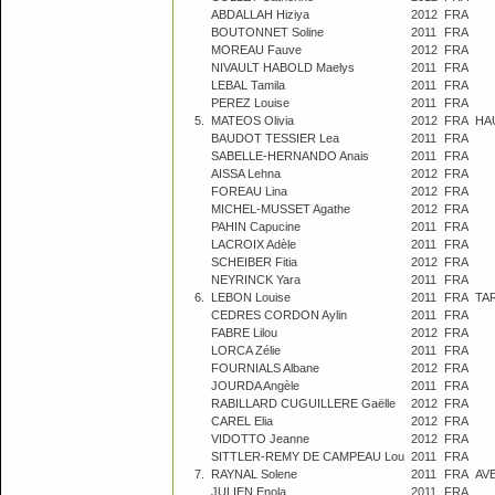
ABDALLAH Hiziya
2012
FRA
BOUTONNET Soline
2011
FRA
MOREAU Fauve
2012
FRA
NIVAULT HABOLD Maelys
2011
FRA
LEBAL Tamila
2011
FRA
PEREZ Louise
2011
FRA
5.
MATEOS Olivia
2012
FRA
HA
BAUDOT TESSIER Lea
2011
FRA
SABELLE-HERNANDO Anais
2011
FRA
AISSA Lehna
2012
FRA
FOREAU Lina
2012
FRA
MICHEL-MUSSET Agathe
2012
FRA
PAHIN Capucine
2011
FRA
LACROIX Adèle
2011
FRA
SCHEIBER Fitia
2012
FRA
NEYRINCK Yara
2011
FRA
6.
LEBON Louise
2011
FRA
TA
CEDRES CORDON Aylin
2011
FRA
FABRE Lilou
2012
FRA
LORCA Zélie
2011
FRA
FOURNIALS Albane
2012
FRA
JOURDA Angèle
2011
FRA
RABILLARD CUGUILLERE Gaëlle
2012
FRA
CAREL Elia
2012
FRA
VIDOTTO Jeanne
2012
FRA
SITTLER-REMY DE CAMPEAU Lou
2011
FRA
7.
RAYNAL Solene
2011
FRA
AV
JULIEN Enola
2011
FRA