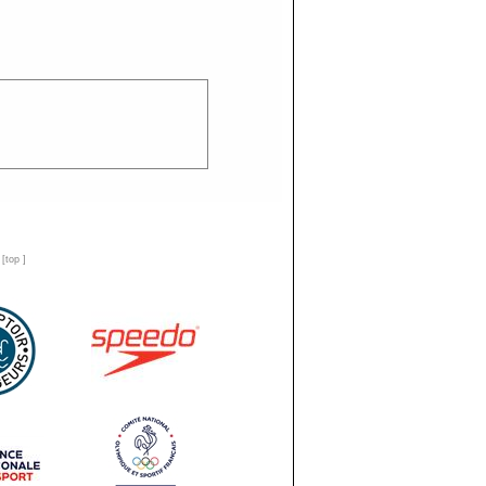
n
[
top
]