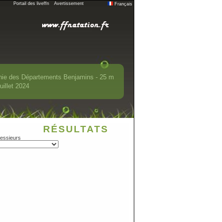
Portail des liveffn
Avertissement
Français
nie des Départements Benjamins - 25 m
uillet 2024
RÉSULTATS
essieurs