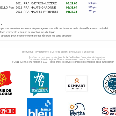
2011
FRA
AVEYRON-LOZERE
05:29.68
556 pts
ELLO Paul
2012
FRA
HAUTE-GARONNE
05:31.64
545 pts
2012
FRA
HAUTES-PYRÉNÉES
06:37.33
231 pts
 :
mps pour consulter les temps de passage ou pour afficher la nature de la disqualification ou du forfait
alique
représente le temps de réaction lors du départ
 structure pour afficher l'ensemble des résultats de cette structure
Bienvenue
|
Programme
|
Liste de départ
|
Résultats
|
En Direct
liveffn.com est une production de la Fédération Française de Natation
Ce site exploite le logiciel fédéral de natation course : extraNat-Pocket
© 2011 liveffn.com version : 2.01 - Tous droits réservés reproduction interdite sans autorisatio