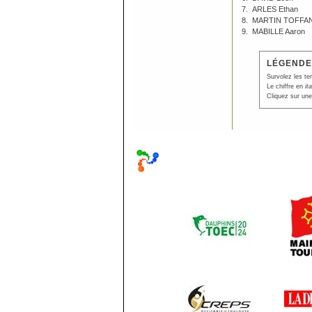
7.
ARLES Ethan
8.
MARTIN TOFFAN
9.
MABILLE Aaron
LÉGENDE
Survolez les te
Le chiffre en
it
Cliquez sur une