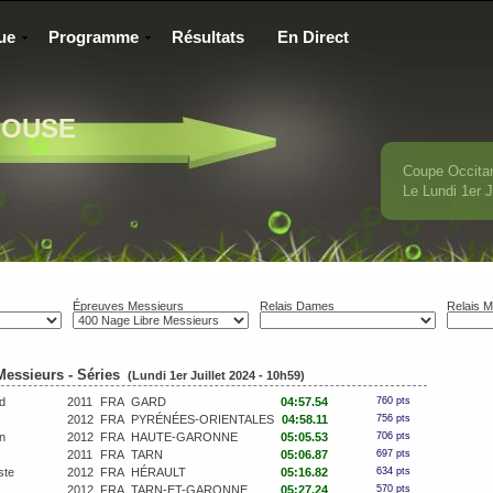
ue
Programme
Résultats
En Direct
LOUSE
Coupe Occita
Le Lundi 1
er
J
Épreuves Messieurs
Relais Dames
Relais M
Messieurs - Séries
(Lundi 1er Juillet 2024 - 10h59)
d
2011
FRA
GARD
04:57.54
760 pts
2012
FRA
PYRÉNÉES-ORIENTALES
04:58.11
756 pts
n
2012
FRA
HAUTE-GARONNE
05:05.53
706 pts
2011
FRA
TARN
05:06.87
697 pts
ste
2012
FRA
HÉRAULT
05:16.82
634 pts
2012
FRA
TARN-ET-GARONNE
05:27.24
570 pts