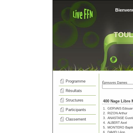
Bienven
TOU
Programme
Épreuves Dames
Résultats
Structures
400 Nage Libre 
1.
GERVAIS Edouar
Participants
2.
RIZON Arthur
3.
ANASTASE Gusti
Classement
4.
ALBERT Axel
5.
MONTERO Bapti
6.
DAVID Léon