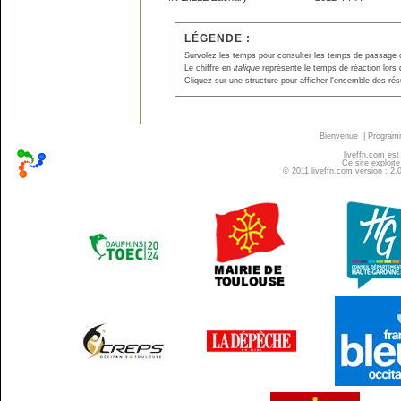
LÉGENDE :
Survolez les temps pour consulter les temps de passage ou p
Le chiffre en
italique
représente le temps de réaction lors 
Cliquez sur une structure pour afficher l'ensemble des résu
Bienvenue
|
Progra
liveffn.com est
Ce site exploite
© 2011 liveffn.com version : 2.