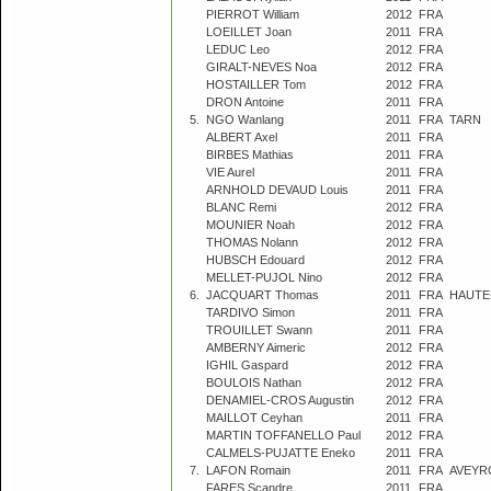
PIERROT William
2012
FRA
LOEILLET Joan
2011
FRA
LEDUC Leo
2012
FRA
GIRALT-NEVES Noa
2012
FRA
HOSTAILLER Tom
2012
FRA
DRON Antoine
2011
FRA
5.
NGO Wanlang
2011
FRA
TARN
ALBERT Axel
2011
FRA
BIRBES Mathias
2011
FRA
VIE Aurel
2011
FRA
ARNHOLD DEVAUD Louis
2011
FRA
BLANC Remi
2012
FRA
MOUNIER Noah
2012
FRA
THOMAS Nolann
2012
FRA
HUBSCH Edouard
2012
FRA
MELLET-PUJOL Nino
2012
FRA
6.
JACQUART Thomas
2011
FRA
HAUTE
TARDIVO Simon
2011
FRA
TROUILLET Swann
2011
FRA
AMBERNY Aimeric
2012
FRA
IGHIL Gaspard
2012
FRA
BOULOIS Nathan
2012
FRA
DENAMIEL-CROS Augustin
2012
FRA
MAILLOT Ceyhan
2011
FRA
MARTIN TOFFANELLO Paul
2012
FRA
CALMELS-PUJATTE Eneko
2011
FRA
7.
LAFON Romain
2011
FRA
AVEYR
FARES Scandre
2011
FRA