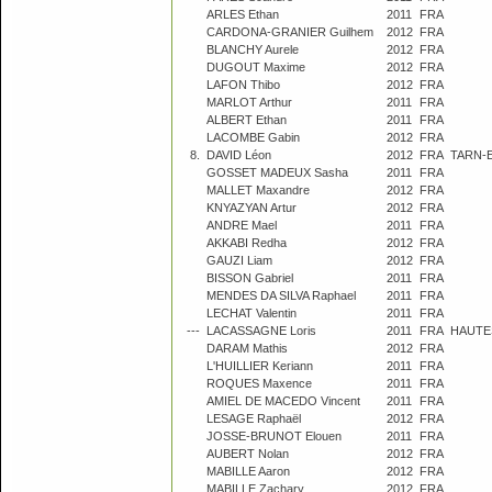
ARLES Ethan
2011
FRA
CARDONA-GRANIER Guilhem
2012
FRA
BLANCHY Aurele
2012
FRA
DUGOUT Maxime
2012
FRA
LAFON Thibo
2012
FRA
MARLOT Arthur
2011
FRA
ALBERT Ethan
2011
FRA
LACOMBE Gabin
2012
FRA
8.
DAVID Léon
2012
FRA
TARN-
GOSSET MADEUX Sasha
2011
FRA
MALLET Maxandre
2012
FRA
KNYAZYAN Artur
2012
FRA
ANDRE Mael
2011
FRA
AKKABI Redha
2012
FRA
GAUZI Liam
2012
FRA
BISSON Gabriel
2011
FRA
MENDES DA SILVA Raphael
2011
FRA
LECHAT Valentin
2011
FRA
---
LACASSAGNE Loris
2011
FRA
HAUTE
DARAM Mathis
2012
FRA
L'HUILLIER Keriann
2011
FRA
ROQUES Maxence
2011
FRA
AMIEL DE MACEDO Vincent
2011
FRA
LESAGE Raphaël
2012
FRA
JOSSE-BRUNOT Elouen
2011
FRA
AUBERT Nolan
2012
FRA
MABILLE Aaron
2012
FRA
MABILLE Zachary
2012
FRA