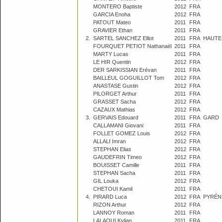
MONTERO Baptiste
2012
FRA
GARCIA Enoha
2012
FRA
PATOUT Mateo
2011
FRA
GRAVIER Ethan
2011
FRA
2.
SARTEL SANCHEZ Elliot
2011
FRA
HAUTE
FOURQUET PETIOT Nathanaël
2011
FRA
MARTY Lucas
2011
FRA
LE HIR Quentin
2012
FRA
DER SARKISSIAN Erévan
2011
FRA
BAILLEUL GOGUILLOT Tom
2012
FRA
ANASTASE Gustin
2012
FRA
PILORGET Arthur
2011
FRA
GRASSET Sacha
2012
FRA
CAZAUX Mathias
2012
FRA
3.
GERVAIS Edouard
2011
FRA
GARD
CALLAMANI Giovani
2011
FRA
FOLLET GOMEZ Louis
2012
FRA
ALLALI Imran
2012
FRA
STEPHAN Elias
2012
FRA
GAUDEFRIN Timeo
2012
FRA
BOUISSET Camille
2011
FRA
STEPHAN Sacha
2011
FRA
GIL Louka
2012
FRA
CHETOUI Kamil
2011
FRA
4.
PIRARD Luca
2012
FRA
PYRÉN
RIZON Arthur
2012
FRA
LANNOY Roman
2011
FRA
LALAOUI Kylian
2011
FRA