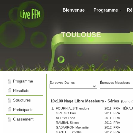
Bienvenue
Programme
Ré
TOULOUSE
Programme
Épreuves Dames
Épreuves Messieurs
Résultats
Structures
10x100 Nage Libre Messieurs - Séries
(Lundi 
1.
FOURNIALS Theodore
2011
FRA
HÉRAU
Participants
GRIEGO Paul
2011
FRA
ATTEW Theo
2011
FRA
Classement
RAMBAL Simon
2012
FRA
GABARRON Maximilien
2012
FRA
GANTET Timothe
2012
FRA