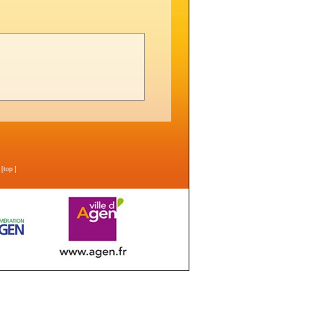
n
[
top
]