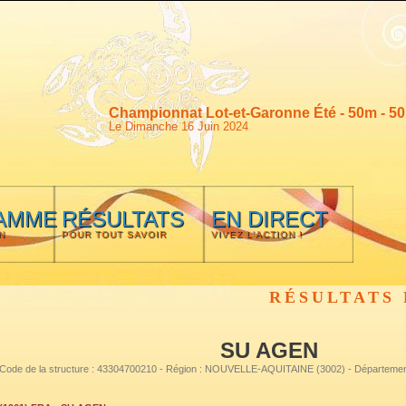
Championnat Lot-et-Garonne Été - 50m - 5
Le Dimanche 16 Juin 2024
AMME
RÉSULTATS
EN DIRECT
N
POUR TOUT SAVOIR
VIVEZ L'ACTION !
RÉSULTATS 
SU AGEN
Code de la structure : 43304700210 - Région : NOUVELLE-AQUITAINE (3002) - Départem