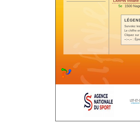
LARPIN Viviane
5e
1500 Nage
LÉGEND
Survolez les
Le chiffre 
Cliquez sur 
--:--.--
: Épr