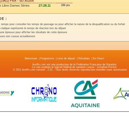
 (1961) FRA - SU AGEN
 Libre Dames Séries
27:28.11
289 pts
E :
 temps pour consulter les temps de passage ou pour afficher la nature de la disqualification ou du forfait
en
italique
représente le temps de réaction lors du départ
une épreuve pour afficher les résultats de cette épreuve
euve non courue actuellement
Bienvenue
|
Programme
|
Liste de départ
|
Résultats
|
En Direct
liveffn.com est une production de la Fédération Française de Natation
Ce site exploite le logiciel fédéral de natation course : extraNat-Pocket
© 2011 liveffn.com version : 2.01 - Tous droits réservés reproduction interdite sans autorisatio