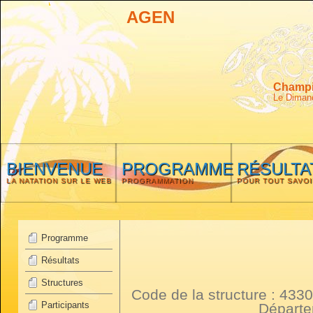
AGEN
Champio
Le Diman
BIENVENUE
PROGRAMME
RÉSULTA
LA NATATION SUR LE WEB
PROGRAMMATION
POUR TOUT SAVOI
Programme
Résultats
Structures
Code de la structure : 4
Participants
Départ