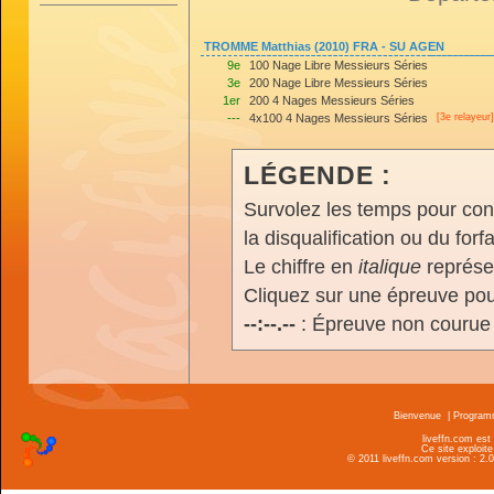
TROMME Matthias (2010) FRA - SU AGEN
9e
100 Nage Libre Messieurs Séries
3e
200 Nage Libre Messieurs Séries
1er
200 4 Nages Messieurs Séries
---
4x100 4 Nages Messieurs Séries
[3e relayeur]
LÉGENDE :
Survolez les temps pour cons
la disqualification ou du forfa
Le chiffre en
italique
représen
Cliquez sur une épreuve pour
--:--.--
: Épreuve non courue
Bienvenue
|
Progra
liveffn.com est
Ce site exploite
© 2011 liveffn.com version : 2.