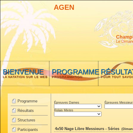
AGEN
Champio
Le Diman
BIENVENUE
PROGRAMME
RÉSULTA
LA NATATION SUR LE WEB
PROGRAMMATION
POUR TOUT SAVOI
Programme
Épreuves Dames
Épreuves Messieur
Résultats
Relais Mixtes
Structures
4x50 Nage Libre Messieurs - Séries
(Dimanc
Participants