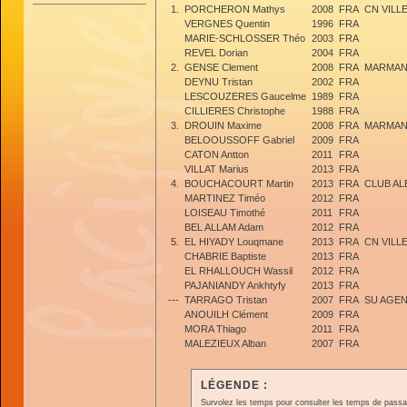
1.
PORCHERON Mathys
2008
FRA
CN VILL
VERGNES Quentin
1996
FRA
MARIE-SCHLOSSER Théo
2003
FRA
REVEL Dorian
2004
FRA
2.
GENSE Clement
2008
FRA
MARMAN
DEYNU Tristan
2002
FRA
LESCOUZERES Gaucelme
1989
FRA
CILLIERES Christophe
1988
FRA
3.
DROUIN Maxime
2008
FRA
MARMAN
BELOOUSSOFF Gabriel
2009
FRA
CATON Antton
2011
FRA
VILLAT Marius
2013
FRA
4.
BOUCHACOURT Martin
2013
FRA
CLUB AL
MARTINEZ Timéo
2012
FRA
LOISEAU Timothé
2011
FRA
BEL ALLAM Adam
2012
FRA
5.
EL HIYADY Louqmane
2013
FRA
CN VILL
CHABRIE Baptiste
2013
FRA
EL RHALLOUCH Wassil
2012
FRA
PAJANIANDY Ankhtyfy
2013
FRA
---
TARRAGO Tristan
2007
FRA
SU AGE
ANOUILH Clément
2009
FRA
MORA Thiago
2011
FRA
MALEZIEUX Alban
2007
FRA
LÉGENDE :
Survolez les temps pour consulter les temps de passage 