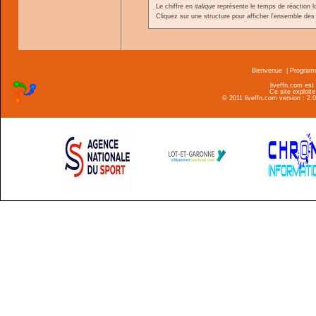
Le chiffre en
italique
représente le temps de réaction l
Cliquez sur une structure pour afficher l'ensemble des 
Bienvenue
|
Progra
liveffn.com est
Ce site exploite
© 2011 liveffn.com version : 2.