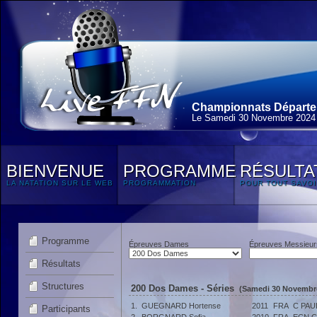
Championnats Départem
Le Samedi 30 Novembre 2024
BIENVENUE
PROGRAMME
RÉSULTA
LA NATATION SUR LE WEB
PROGRAMMATION
POUR TOUT SAVOI
Programme
Épreuves Dames
Épreuves Messieur
Résultats
Structures
200 Dos Dames - Séries
(Samedi 30 Novembre
1.
GUEGNARD Hortense
2011
FRA
C PAU
Participants