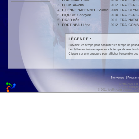
2.
BORGNARD Sofia
2010
FRA
ECN 
3.
LOUIS Alwena
2012
FRA
ECN 
4.
ETIENNE NAHENNEC Salome
2009
FRA
OLYMP
5.
PIQUOIS Candyce
2010
FRA
ECN 
6.
DAVID Inès
2011
FRA
NATAT
7.
FORTINEAU Léna
2012
FRA
COMB
LÉGENDE :
Survolez les temps pour consulter les temps de passage 
Le chiffre en
italique
représente le temps de réaction l
Cliquez sur une structure pour afficher l'ensemble des 
Bienvenue
|
Progra
liveffn.com est
Ce site exploite
© 2011 liveffn.com version : 2.