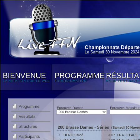
Championnats Départem
Le Samedi 30 Novembre 2024
BIENVENUE
PROGRAMME
RÉSULTA
LA NATATION SUR LE WEB
PROGRAMMATION
POUR TOUT SAVOI
Programme
Épreuves Dames
Épreuves Messieur
Résultats
Structures
200 Brasse Dames - Séries
(Samedi 30 Novem
1.
HENG Chloé
2007
FRA
C PAUL
Participants