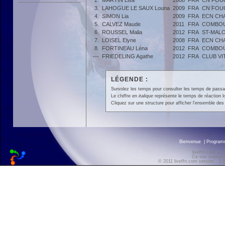
2.
MARTIN Lisa
2008
FRA
CN FOU
3.
LAHOGUE LE SAUX Louna
2009
FRA
CN FOU
4.
SIMON Lia
2009
FRA
ECN CH
5.
CALVEZ Maude
2011
FRA
COMBOU
6.
ROUSSEL Malia
2012
FRA
ST-MALO
7.
LOISEL Elyne
2008
FRA
ECN CH
8.
FORTINEAU Léna
2012
FRA
COMBOU
---
FRIEDELING Agathe
2012
FRA
CLUB VI
LÉGENDE :
Survolez les temps pour consulter les temps de passage 
Le chiffre en
italique
représente le temps de réaction l
Cliquez sur une structure pour afficher l'ensemble des 
Bienvenue
|
Progra
liveffn.com est
Ce site exploite
© 2011 liveffn.com version : 2.