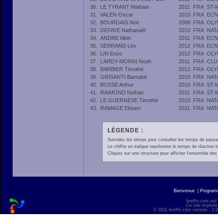
30.
LE TYRANT Mathias
2011
FRA
ST-
31.
VALEN Oscar
2010
FRA
ECN
32.
BOURDAIS Noë
2008
FRA
OLY
33.
DEFAYE Nathanaël
2010
FRA
NAT
34.
ANDRE Albin
2011
FRA
ECN
35.
SERRAND Léo
2012
FRA
ECN
36.
LIN Enzo
2012
FRA
OLY
37.
LARDY-MORIN Noah
2011
FRA
CLU
38.
BARBIER Timothé
2012
FRA
OLY
39.
GRISANTI Barnabé
2010
FRA
NAT
40.
BOSSE Arthur
2010
FRA
ST-
41.
RAIMOND Nolhan
2011
FRA
ST-
42.
LE GUERNEVE Timothé
2010
FRA
NAT
43.
RAMAGE Elouen
2011
FRA
NAT
LÉGENDE :
Survolez les temps pour consulter les temps de passage 
Le chiffre en
italique
représente le temps de réaction l
Cliquez sur une structure pour afficher l'ensemble des 
Bienvenue
|
Progra
liveffn.com est
Ce site exploite
© 2011 liveffn.com version : 2.