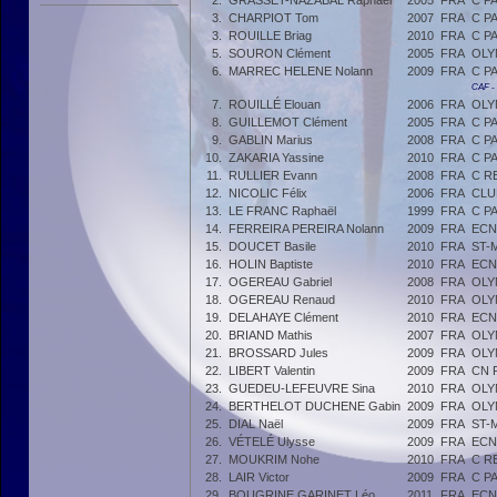
2.
GRASSET-NAZABAL Raphaël
2005
FRA
C P
3.
CHARPIOT Tom
2007
FRA
C P
3.
ROUILLE Briag
2010
FRA
C P
5.
SOURON Clément
2005
FRA
OLY
6.
MARREC HELENE Nolann
2009
FRA
C P
CAF -
7.
ROUILLÉ Elouan
2006
FRA
OLY
8.
GUILLEMOT Clément
2005
FRA
C P
9.
GABLIN Marius
2008
FRA
C P
10.
ZAKARIA Yassine
2010
FRA
C P
11.
RULLIER Evann
2008
FRA
C R
12.
NICOLIC Félix
2006
FRA
CLU
13.
LE FRANC Raphaël
1999
FRA
C P
14.
FERREIRA PEREIRA Nolann
2009
FRA
ECN
15.
DOUCET Basile
2010
FRA
ST-
16.
HOLIN Baptiste
2010
FRA
ECN
17.
OGEREAU Gabriel
2008
FRA
OLY
18.
OGEREAU Renaud
2010
FRA
OLY
19.
DELAHAYE Clément
2010
FRA
ECN
20.
BRIAND Mathis
2007
FRA
OLY
21.
BROSSARD Jules
2009
FRA
OLY
22.
LIBERT Valentin
2009
FRA
CN 
23.
GUEDEU-LEFEUVRE Sina
2010
FRA
OLY
24.
BERTHELOT DUCHENE Gabin
2009
FRA
OLY
25.
DIAL Naël
2009
FRA
ST-
26.
VÉTELÉ Ulysse
2009
FRA
ECN
27.
MOUKRIM Nohe
2010
FRA
C R
28.
LAIR Victor
2009
FRA
C P
29.
BOUGRINE GARINET Léo
2011
FRA
ECN