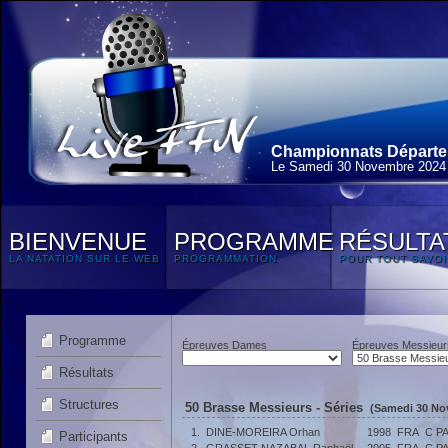
Championnats Départem
Le Samedi 30 Novembre 2024
BIENVENUE
PROGRAMME
RÉSULTA
LA NATATION SUR LE WEB
PROGRAMMATION
POUR TOUT SAVOI
Programme
Épreuves Dames
Épreuves Messieur
Résultats
Structures
50 Brasse Messieurs - Séries
(Samedi 30 No
1.
DINE-MOREIRA Orhan
1998
FRA
C P
Participants