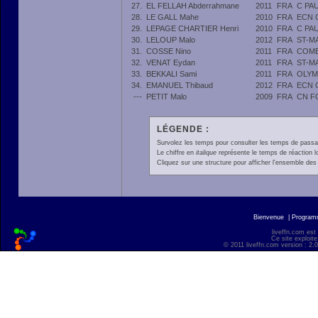
27.
EL FELLAH Abderrahmane
2011
FRA
C PA
28.
LE GALL Mahe
2010
FRA
ECN 
29.
LEPAGE CHARTIER Henri
2010
FRA
C PA
30.
LELOUP Malo
2012
FRA
ST-M
31.
COSSE Nino
2011
FRA
COMB
32.
VENAT Eydan
2011
FRA
ST-M
33.
BEKKALI Sami
2011
FRA
OLYM
34.
EMANUEL Thibaud
2012
FRA
ECN 
---
PETIT Malo
2009
FRA
CN F
LÉGENDE :
Survolez les temps pour consulter les temps de passage 
Le chiffre en
italique
représente le temps de réaction l
Cliquez sur une structure pour afficher l'ensemble des 
Bienvenue
|
Progra
liveffn.com est
Ce site exploite
© 2011 liveffn.com version : 2.