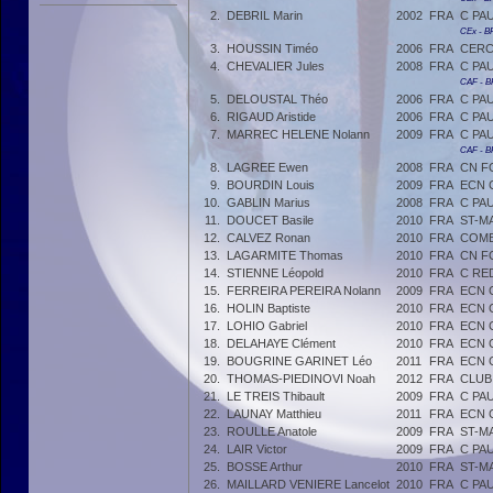
2.
DEBRIL Marin
2002
FRA
C PA
CEx - 
3.
HOUSSIN Timéo
2006
FRA
CERC
4.
CHEVALIER Jules
2008
FRA
C PA
CAF - 
5.
DELOUSTAL Théo
2006
FRA
C PA
6.
RIGAUD Aristide
2006
FRA
C PA
7.
MARREC HELENE Nolann
2009
FRA
C PA
CAF - 
8.
LAGREE Ewen
2008
FRA
CN F
9.
BOURDIN Louis
2009
FRA
ECN 
10.
GABLIN Marius
2008
FRA
C PA
11.
DOUCET Basile
2010
FRA
ST-M
12.
CALVEZ Ronan
2010
FRA
COMB
13.
LAGARMITE Thomas
2010
FRA
CN F
14.
STIENNE Léopold
2010
FRA
C RE
15.
FERREIRA PEREIRA Nolann
2009
FRA
ECN 
16.
HOLIN Baptiste
2010
FRA
ECN 
17.
LOHIO Gabriel
2010
FRA
ECN 
18.
DELAHAYE Clément
2010
FRA
ECN 
19.
BOUGRINE GARINET Léo
2011
FRA
ECN 
20.
THOMAS-PIEDINOVI Noah
2012
FRA
CLUB
21.
LE TREIS Thibault
2009
FRA
C PA
22.
LAUNAY Matthieu
2011
FRA
ECN 
23.
ROULLE Anatole
2009
FRA
ST-M
24.
LAIR Victor
2009
FRA
C PA
25.
BOSSE Arthur
2010
FRA
ST-M
26.
MAILLARD VENIERE Lancelot
2010
FRA
C PA