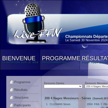
Championnats Départem
Le Samedi 30 Novembre 2024
BIENVENUE
PROGRAMME
RÉSULTA
LA NATATION SUR LE WEB
PROGRAMMATION
POUR TOUT SAVOI
Programme
Épreuves Dames
Épreuves Messieur
Résultats
Structures
200 4 Nages Messieurs - Séries
(Samedi 30 
1.
CLUSMAN Simon
2004
FRA
C PA
Participants
CEx - 