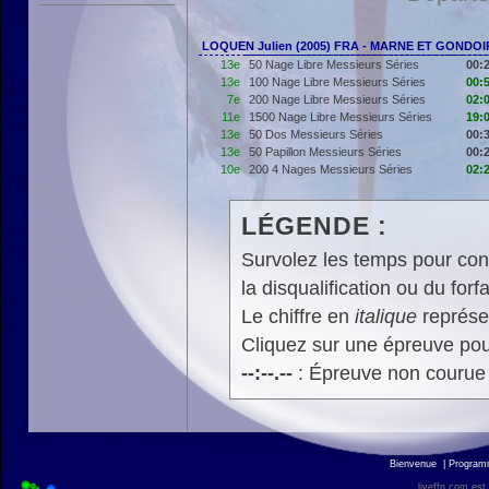
LOQUEN Julien (2005) FRA - MARNE ET GONDO
13e
50 Nage Libre Messieurs Séries
00:
13e
100 Nage Libre Messieurs Séries
00:
7e
200 Nage Libre Messieurs Séries
02:
11e
1500 Nage Libre Messieurs Séries
19:
13e
50 Dos Messieurs Séries
00:
13e
50 Papillon Messieurs Séries
00:
10e
200 4 Nages Messieurs Séries
02:
LÉGENDE :
Survolez les temps pour cons
la disqualification ou du forfa
Le chiffre en
italique
représen
Cliquez sur une épreuve pour
--:--.--
: Épreuve non courue
Bienvenue
|
Progra
liveffn.com est