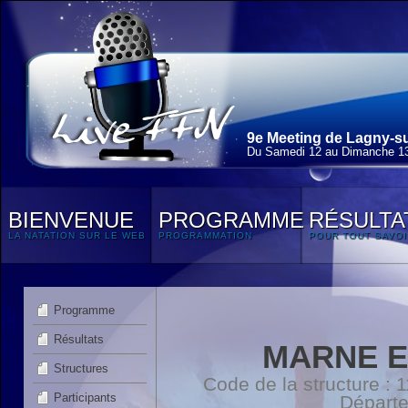
9e Meeting de Lagny-su
Du Samedi 12 au Dimanche 13
BIENVENUE
PROGRAMME
RÉSULTA
LA NATATION SUR LE WEB
PROGRAMMATION
POUR TOUT SAVOI
Programme
Résultats
MARNE E
Structures
Code de la structure :
Participants
Départ