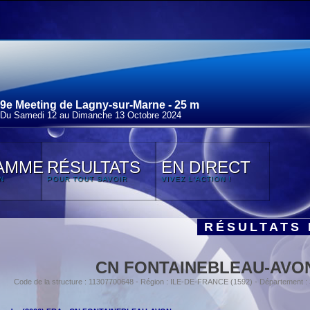
9e Meeting de Lagny-sur-Marne - 25 m
Du Samedi 12 au Dimanche 13 Octobre 2024
AMME
RÉSULTATS
EN DIRECT
N
POUR TOUT SAVOIR
VIVEZ L'ACTION !
RÉSULTATS 
CN FONTAINEBLEAU-AVO
Code de la structure : 11307700648 - Région : ILE-DE-FRANCE (1592) - Département