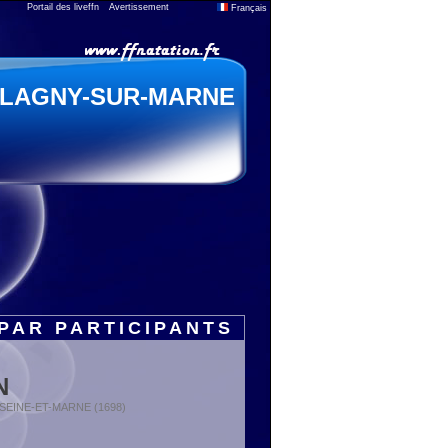
Portail des liveffn
Avertissement
Français
LAGNY-SUR-MARNE
PAR PARTICIPANTS
N
 : SEINE-ET-MARNE (1698)