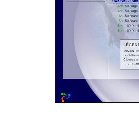
RUBINELLI Ale
1er
50 Nage 
1er
50 Nage 
6e
50 Brass
5e
50 Brass
1er
100 Papil
1er
100 Papi
LÉGEND
Survolez les
Le chiffre 
Cliquez sur 
--:--.--
: Épr