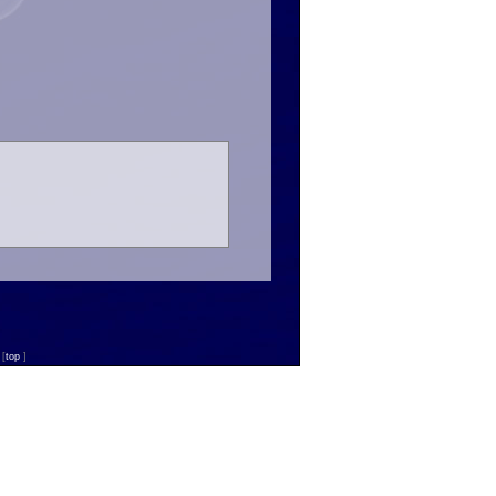
n
[
top
]