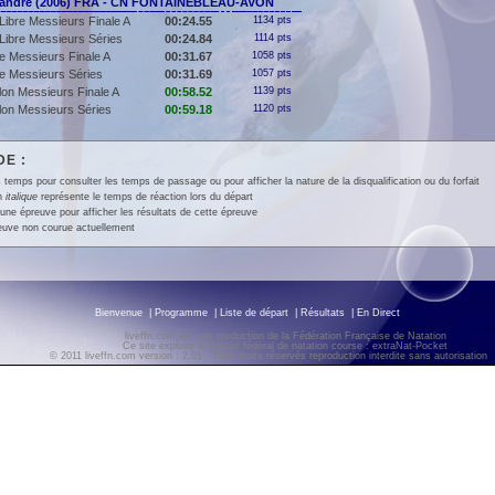
xandre (2006) FRA - CN FONTAINEBLEAU-AVON
Libre Messieurs Finale A
00:24.55
1134 pts
Libre Messieurs Séries
00:24.84
1114 pts
e Messieurs Finale A
00:31.67
1058 pts
e Messieurs Séries
00:31.69
1057 pts
lon Messieurs Finale A
00:58.52
1139 pts
llon Messieurs Séries
00:59.18
1120 pts
E :
 temps pour consulter les temps de passage ou pour afficher la nature de la disqualification ou du forfait
en
italique
représente le temps de réaction lors du départ
une épreuve pour afficher les résultats de cette épreuve
euve non courue actuellement
Bienvenue
|
Programme
|
Liste de départ
|
Résultats
|
En Direct
liveffn.com est une production de la Fédération Française de Natation
Ce site exploite le logiciel fédéral de natation course : extraNat-Pocket
© 2011 liveffn.com version : 2.01 - Tous droits réservés reproduction interdite sans autorisatio