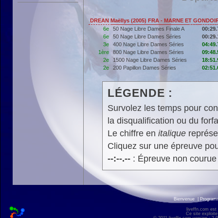
DREAN Maëllys (2005) FRA - MARNE ET GONDOI
6e
50 Nage Libre Dames Finale A
00:29.
6e
50 Nage Libre Dames Séries
00:29.
3e
400 Nage Libre Dames Séries
04:49.
1ère
800 Nage Libre Dames Séries
09:48.
2e
1500 Nage Libre Dames Séries
18:51.
2e
200 Papillon Dames Séries
02:51.
LÉGENDE :
Survolez les temps pour cons
la disqualification ou du forfa
Le chiffre en
italique
représen
Cliquez sur une épreuve pour
--:--.--
: Épreuve non courue
Bienvenue
|
Progra
liveffn.com est
Ce site exploite