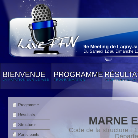
9e Meeting de Lagny-su
Du Samedi 12 au Dimanche 13
BIENVENUE
PROGRAMME
RÉSULTA
LA NATATION SUR LE WEB
PROGRAMMATION
POUR TOUT SAVOI
Programme
Résultats
MARNE E
Structures
Code de la structure :
Participants
Départ