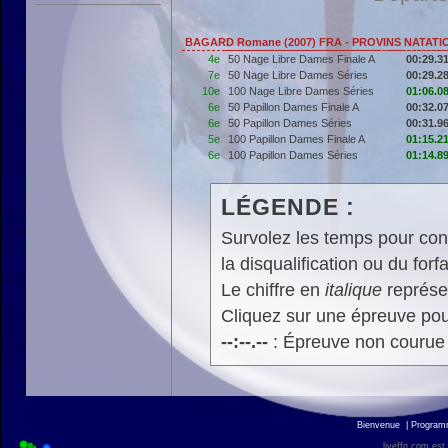
BAGARD Romane (2007) FRA - PROVINS NATATI
4e
50 Nage Libre Dames Finale A
00:29.3
7e
50 Nage Libre Dames Séries
00:29.2
10e
100 Nage Libre Dames Séries
01:06.0
6e
50 Papillon Dames Finale A
00:32.0
6e
50 Papillon Dames Séries
00:31.9
5e
100 Papillon Dames Finale A
01:15.2
6e
100 Papillon Dames Séries
01:14.8
LÉGENDE :
Survolez les temps pour cons
la disqualification ou du forfa
Le chiffre en
italique
représen
Cliquez sur une épreuve pour
--:--.--
: Épreuve non courue
Bienvenue
|
Progra
liveffn.com est