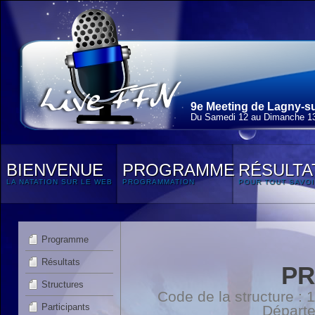
9e Meeting de Lagny-su
Du Samedi 12 au Dimanche 13
BIENVENUE
PROGRAMME
RÉSULTA
LA NATATION SUR LE WEB
PROGRAMMATION
POUR TOUT SAVOI
Programme
Résultats
PR
Structures
Code de la structure :
Participants
Départ