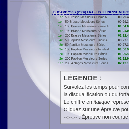
DUCAMP Yanis (2006) FRA - US JEUNESSE MITR
1er
50 Brasse Messieurs Finale A
00:29.4
1er
50 Brasse Messieurs Séries
00:29.3
1er
100 Brasse Messieurs Finale A
01:04.6
1er
100 Brasse Messieurs Séries
01:04.0
1er
200 Brasse Messieurs Séries
02:22.4
4e
50 Papillon Messieurs Finale A
00:27.1
2e
50 Papillon Messieurs Séries
00:27.3
3e
100 Papillon Messieurs Finale A
01:00.9
2e
100 Papillon Messieurs Séries
01:00.4
2e
200 Papillon Messieurs Séries
02:22.9
1er
200 4 Nages Messieurs Séries
02:13.1
LÉGENDE :
Survolez les temps pour cons
la disqualification ou du forfa
Le chiffre en
italique
représen
Cliquez sur une épreuve pour
--:--.--
: Épreuve non courue