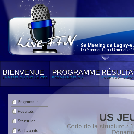
9e Meeting de Lagny-su
Du Samedi 12 au Dimanche 13
BIENVENUE
PROGRAMME
RÉSULTA
LA NATATION SUR LE WEB
PROGRAMMATION
POUR TOUT SAVOI
Programme
Résultats
US JE
Structures
Code de la structure :
Participants
Départ