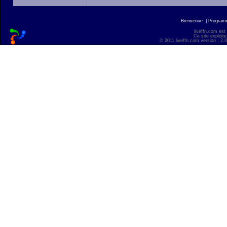
Bienvenue
|
Progra
liveffn.com est
Ce site exploite
© 2011 liveffn.com version : 2.