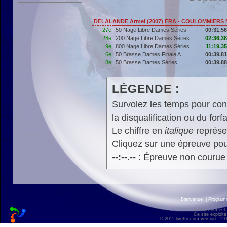
DELALANDE Armel (2007) FRA - COULOMMIERS
27e
50 Nage Libre Dames Séries
00:31.56
28e
200 Nage Libre Dames Séries
02:36.38
9e
800 Nage Libre Dames Séries
11:19.35
6e
50 Brasse Dames Finale A
00:39.81
8e
50 Brasse Dames Séries
00:39.88
LÉGENDE :
Survolez les temps pour cons
la disqualification ou du forfa
Le chiffre en
italique
représen
Cliquez sur une épreuve pour
--:--.--
: Épreuve non courue
Bienvenue
|
Progra
liveffn.com est
Ce site exploite
© 2011 liveffn.com version : 2.