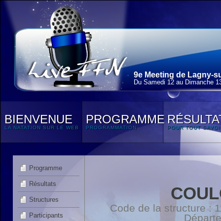
9e Meeting de Lagny-su
Du Samedi 12 au Dimanche 13
BIENVENUE
PROGRAMME
RÉSULTA
LA NATATION SUR LE WEB
PROGRAMMATION
POUR TOUT SAVOI
Programme
Résultats
COUL
Structures
Code de la structure :
Participants
Départ