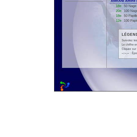
AMRANI Amine 
18e
50 Nage 
20e
100 Nage
18e
50 Papil
12e
100 Papi
LÉGEND
Survolez les
Le chiffre 
Cliquez sur 
--:--.--
: Épr