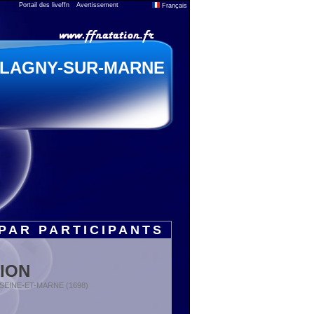
Portail des liveffn
Avertissement
Français
LAGNY-SUR-MARNE
PAR PARTICIPANTS
ION
 : SEINE-ET-MARNE (1698)