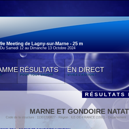
9e Meeting de Lagny-sur-Marne - 25 m
Du Samedi 12 au Dimanche 13 Octobre 2024
AMME
RÉSULTATS
EN DIRECT
N
POUR TOUT SAVOIR
VIVEZ L'ACTION !
RÉSULTATS 
MARNE ET GONDOIRE NATAT
Code de la structure : 11307700827 - Région : ILE-DE-FRANCE (1592) - Département