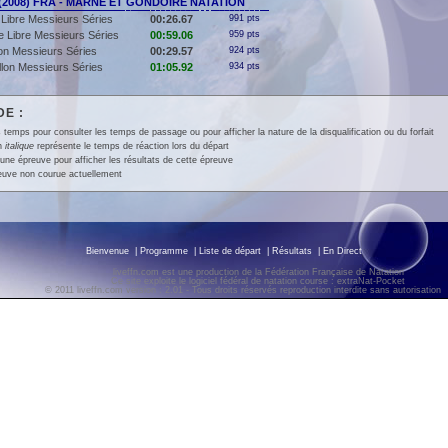
(2008) FRA - MARNE ET GONDOIRE NATATION
Libre Messieurs Séries
00:26.67
991 pts
 Libre Messieurs Séries
00:59.06
959 pts
lon Messieurs Séries
00:29.57
924 pts
llon Messieurs Séries
01:05.92
934 pts
E :
 temps pour consulter les temps de passage ou pour afficher la nature de la disqualification ou du forfait
en
italique
représente le temps de réaction lors du départ
une épreuve pour afficher les résultats de cette épreuve
euve non courue actuellement
Bienvenue
|
Programme
|
Liste de départ
|
Résultats
|
En Direct
liveffn.com est une production de la Fédération Française de Natation
Ce site exploite le logiciel fédéral de natation course : extraNat-Pocket
© 2011 liveffn.com version : 2.01 - Tous droits réservés reproduction interdite sans autorisatio