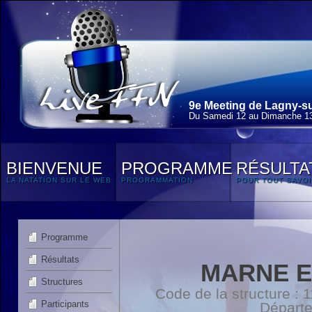
9e Meeting de Lagny-su
Du Samedi 12 au Dimanche 13
BIENVENUE
PROGRAMME
RÉSULTA
LA NATATION SUR LE WEB
PROGRAMMATION
POUR TOUT SAVOI
Programme
Résultats
MARNE E
Structures
Code de la structure :
Participants
Départ