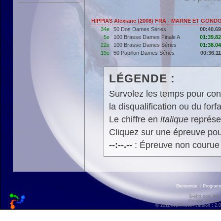
HIPPIAS Alexiane (2008) FRA - MARNE ET GOND
34e
50 Dos Dames Séries
00:40.69
5e
100 Brasse Dames Finale A
01:39.82
22e
100 Brasse Dames Séries
01:38.04
19e
50 Papillon Dames Séries
00:36.11
LÉGENDE :
Survolez les temps pour cons
la disqualification ou du forfa
Le chiffre en
italique
représen
Cliquez sur une épreuve pour
--:--.--
: Épreuve non courue
Bienvenue
|
Progra
liveffn.com est
Ce site exploite
© 2011 liveffn.com version : 2.