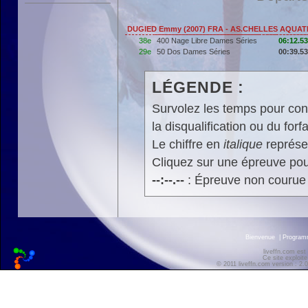
DUGIED Emmy (2007) FRA - AS.CHELLES AQUAT
38e
400 Nage Libre Dames Séries
06:12.53
29e
50 Dos Dames Séries
00:39.53
LÉGENDE :
Survolez les temps pour cons
la disqualification ou du forfa
Le chiffre en
italique
représen
Cliquez sur une épreuve pour
--:--.--
: Épreuve non courue
Bienvenue
|
Progra
liveffn.com est
Ce site exploite
© 2011 liveffn.com version : 2.