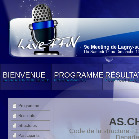
9e Meeting de Lagny-su
Du Samedi 12 au Dimanche 13
BIENVENUE
PROGRAMME
RÉSULTA
LA NATATION SUR LE WEB
PROGRAMMATION
POUR TOUT SAVOI
Programme
Résultats
AS.C
Structures
Code de la structure :
Participants
Départ