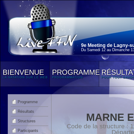
9e Meeting de Lagny-su
Du Samedi 12 au Dimanche 13
BIENVENUE
PROGRAMME
RÉSULTA
LA NATATION SUR LE WEB
PROGRAMMATION
POUR TOUT SAVOI
Programme
Résultats
MARNE E
Structures
Code de la structure :
Participants
Départ