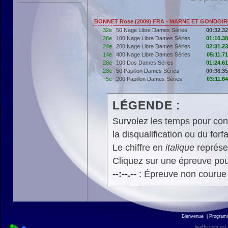
BONNET Rose (2009) FRA - MARNE ET GONDOIR
32e
50 Nage Libre Dames Séries
00:32.32
28e
100 Nage Libre Dames Séries
01:10.38
24e
200 Nage Libre Dames Séries
02:31.23
14e
400 Nage Libre Dames Séries
05:11.71
26e
100 Dos Dames Séries
01:24.61
28e
50 Papillon Dames Séries
00:38.35
5e
200 Papillon Dames Séries
03:11.64
LÉGENDE :
Survolez les temps pour cons
la disqualification ou du forfa
Le chiffre en
italique
représen
Cliquez sur une épreuve pour
--:--.--
: Épreuve non courue
Bienvenue
|
Progra
liveffn.com est