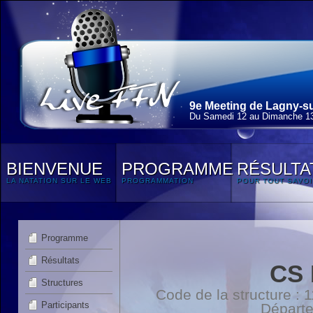
9e Meeting de Lagny-su
Du Samedi 12 au Dimanche 13
BIENVENUE
PROGRAMME
RÉSULTA
LA NATATION SUR LE WEB
PROGRAMMATION
POUR TOUT SAVOI
Programme
Résultats
CS
Structures
Code de la structure :
Participants
Départ