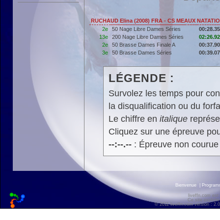
RUCHAUD Elina (2008) FRA - CS MEAUX NATATI
2e
50 Nage Libre Dames Séries
00:28.35
13e
200 Nage Libre Dames Séries
02:26.92
2e
50 Brasse Dames Finale A
00:37.90
3e
50 Brasse Dames Séries
00:39.07
LÉGENDE :
Survolez les temps pour cons
la disqualification ou du forfa
Le chiffre en
italique
représen
Cliquez sur une épreuve pour
--:--.--
: Épreuve non courue
Bienvenue
|
Progra
liveffn.com est
Ce site exploite
© 2011 liveffn.com version : 2.