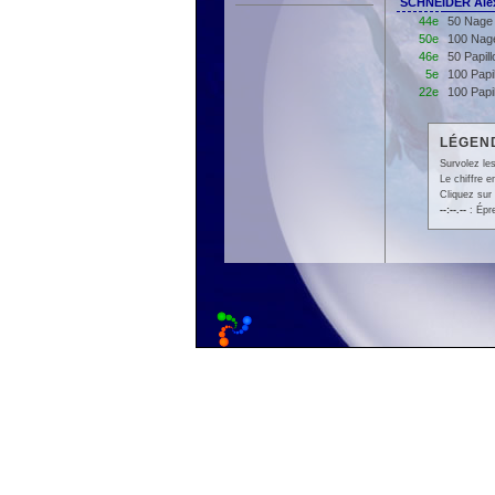
SCHNEIDER Alex
44e
50 Nage 
50e
100 Nage
46e
50 Papil
5e
100 Papi
22e
100 Papi
LÉGEND
Survolez les
Le chiffre 
Cliquez sur 
--:--.--
: Épr