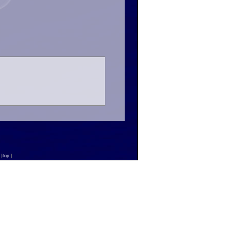
n
[
top
]