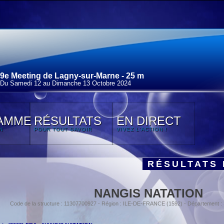
9e Meeting de Lagny-sur-Marne - 25 m
Du Samedi 12 au Dimanche 13 Octobre 2024
AMME
RÉSULTATS
EN DIRECT
N
POUR TOUT SAVOIR
VIVEZ L'ACTION !
RÉSULTATS 
NANGIS NATATION
Code de la structure : 11307700927 - Région : ILE-DE-FRANCE (1592) - Département