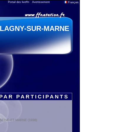
Portail des liveffn
Avertissement
Français
LAGNY-SUR-MARNE
PAR PARTICIPANTS
 : SEINE-ET-MARNE (1698)