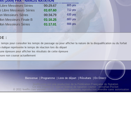
is (2009) FRA - NANGIS NATATION
Libre Messieurs Séries
00:29.67
805 pts
 Libre Messieurs Séries
01:07.60
712 pts
lon Messieurs Séries
00:34.79
635 pts
llon Messieurs Finale B
01:16.25
683 pts
llon Messieurs Séries
01:17.01
666 pts
E :
 temps pour consulter les temps de passage ou pour afficher la nature de la disqualification ou du forfait
en
italique
représente le temps de réaction lors du départ
une épreuve pour afficher les résultats de cette épreuve
euve non courue actuellement
Bienvenue
|
Programme
|
Liste de départ
|
Résultats
|
En Direct
liveffn.com est une production de la Fédération Française de Natation
Ce site exploite le logiciel fédéral de natation course : extraNat-Pocket
© 2011 liveffn.com version : 2.01 - Tous droits réservés reproduction interdite sans autorisatio