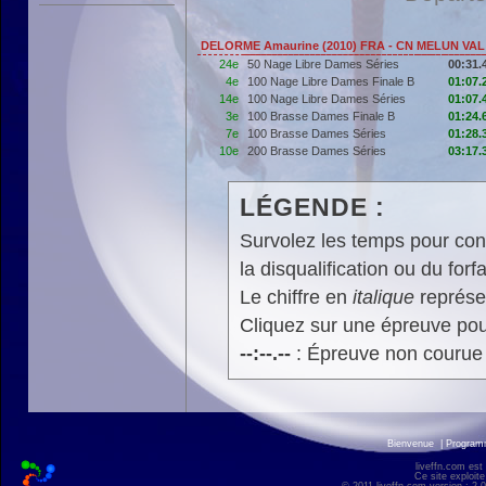
DELORME Amaurine (2010) FRA - CN MELUN VAL
24e
50 Nage Libre Dames Séries
00:31.
4e
100 Nage Libre Dames Finale B
01:07.
14e
100 Nage Libre Dames Séries
01:07.
3e
100 Brasse Dames Finale B
01:24.
7e
100 Brasse Dames Séries
01:28.
10e
200 Brasse Dames Séries
03:17.
LÉGENDE :
Survolez les temps pour cons
la disqualification ou du forfa
Le chiffre en
italique
représen
Cliquez sur une épreuve pour
--:--.--
: Épreuve non courue
Bienvenue
|
Progra
liveffn.com est
Ce site exploite