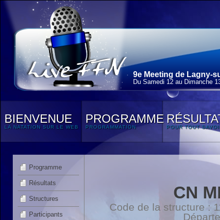
9e Meeting de Lagny-su
Du Samedi 12 au Dimanche 13
BIENVENUE
PROGRAMME
RÉSULTA
LA NATATION SUR LE WEB
PROGRAMMATION
POUR TOUT SAVOI
Programme
Résultats
CN M
Structures
Code de la structure :
Participants
Départ