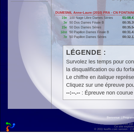
DUMESNIL Anne-Laure (2010) FRA - CN FONTA
19e
100 Nage Libre Dames Séries
01:08.4
3e
50 Dos Dames Finale B
00:35.3
15e
50 Dos Dames Séries
00:35.5
1ère
50 Papillon Dames Finale B
00:31.4
7e
50 Papillon Dames Séries
00:32.1
LÉGENDE :
Survolez les temps pour cons
la disqualification ou du forfa
Le chiffre en
italique
représen
Cliquez sur une épreuve pour
--:--.--
: Épreuve non courue
Bienvenue
|
Progra
liveffn.com est
Ce site exploite
© 2011 liveffn.com version : 2.