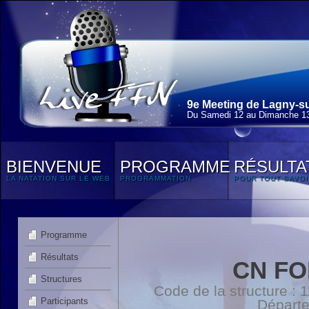
9e Meeting de Lagny-su
Du Samedi 12 au Dimanche 13
BIENVENUE
PROGRAMME
RÉSULTA
LA NATATION SUR LE WEB
PROGRAMMATION
POUR TOUT SAVOI
Programme
Résultats
CN FO
Structures
Code de la structure :
Participants
Départ