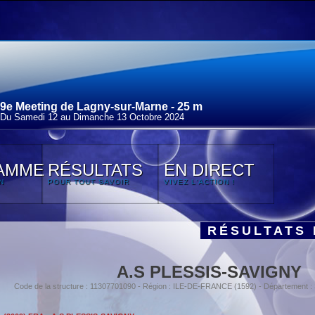
9e Meeting de Lagny-sur-Marne - 25 m
Du Samedi 12 au Dimanche 13 Octobre 2024
AMME
RÉSULTATS
EN DIRECT
N
POUR TOUT SAVOIR
VIVEZ L'ACTION !
RÉSULTATS 
A.S PLESSIS-SAVIGNY
Code de la structure : 11307701090 - Région : ILE-DE-FRANCE (1592) - Département