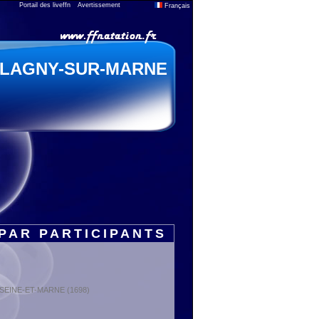
Portail des liveffn
Avertissement
Français
LAGNY-SUR-MARNE
PAR PARTICIPANTS
 : SEINE-ET-MARNE (1698)