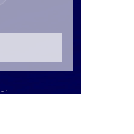
n
[
top
]