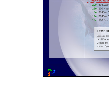
TAVENNEC Rose 
29e
50 Nage
26e
100 Nag
4e
50 Dos 
14e
50 Dos 
19e
100 Dos
LÉGEND
Survolez les
Le chiffre 
Cliquez sur 
--:--.--
: Épr