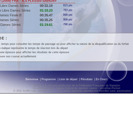
(2009) FRA - A.S PLESSIS-SAVIGNY
 Libre Dames Séries
00:32.19
815 pts
e Libre Dames Séries
01:10.23
783 pts
Dames Finale B
00:35.47
898 pts
Dames Séries
00:35.25
909 pts
 Dames Séries
01:19.61
796 pts
E :
 temps pour consulter les temps de passage ou pour afficher la nature de la disqualification ou du forfait
en
italique
représente le temps de réaction lors du départ
une épreuve pour afficher les résultats de cette épreuve
euve non courue actuellement
Bienvenue
|
Programme
|
Liste de départ
|
Résultats
|
En Direct
liveffn.com est une production de la Fédération Française de Natation
Ce site exploite le logiciel fédéral de natation course : extraNat-Pocket
© 2011 liveffn.com version : 2.01 - Tous droits réservés reproduction interdite sans autorisatio